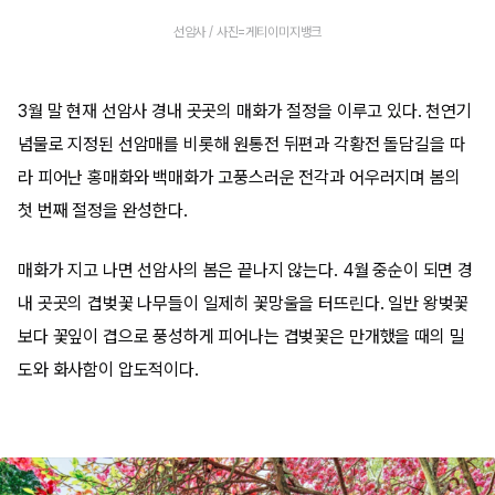
선암사 / 사진=게티이미지뱅크
3월 말 현재 선암사 경내 곳곳의 매화가 절정을 이루고 있다. 천연기
념물로 지정된 선암매를 비롯해 원통전 뒤편과 각황전 돌담길을 따
라 피어난 홍매화와 백매화가 고풍스러운 전각과 어우러지며 봄의
첫 번째 절정을 완성한다.
매화가 지고 나면 선암사의 봄은 끝나지 않는다. 4월 중순이 되면 경
내 곳곳의 겹벚꽃 나무들이 일제히 꽃망울을 터뜨린다. 일반 왕벚꽃
보다 꽃잎이 겹으로 풍성하게 피어나는 겹벚꽃은 만개했을 때의 밀
도와 화사함이 압도적이다.