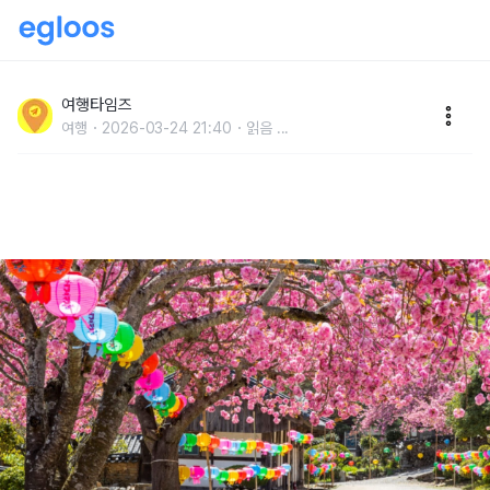
"매화가 지면 바로 겹벚꽃 반겨줍니다" 봄 내내 꽃이 끊
이지 않는 유네스코 천년 고찰 봄 명소
여행타임즈
여행
2026-03-24 21:40
읽음
...