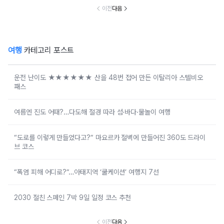
이전
다음
여행
카테고리 포스트
운전 난이도 ★★★★★★ 산을 48번 접어 만든 이탈리아 스텔비오
패스
여름엔 진도 어때?…다도해 절경 따라 섬·바다·물놀이 여행
“도로를 이렇게 만들었다고?” 마요르카 절벽에 만들어진 360도 드라이
브 코스
“폭염 피해 어디로?”…아태지역 ‘쿨케이션’ 여행지 7선
2030 절친 스페인 7박 9일 일정 코스 추천
이전
다음