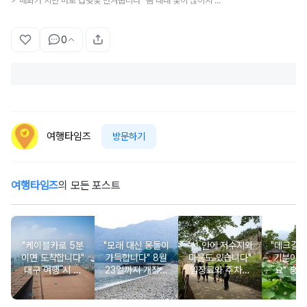
"매화가 지면 바로 겹벚꽃 반겨줍니다" 봄 내내 꽃이 끊이지 않는 유네스코 천년 고찰 봄 명소
>
0
여행타임즈
방문하기
여행타임즈
의 모든 포스트
"케이블카로 5분
"모래 대신 몽돌이
"성 안에 저수지와
"데크길 
이면 도착합니다"
가득합니다" 8월
마을도 있습니다"
기분이 
대구 여행 시 꼭
23일까지 개장되
입장료와 주차비
요" 홍련
가봐야 할 해발 5
는 조용한 몽돌 해
도 무료인 성벽 산
연꽃이 
10m 야경 명소
수욕장
책 코스
장료 무