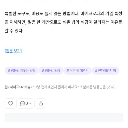
특별한 도구도, 비용도 들지 않는 방법이다. 마이크로파의 가열 특성
을 이해하면, 얼음 한 개만으로도 식은 밥의 식감이 달라지는 이유를
알 수 있다.
[원문 보기]
#
냉동밥 데우는 방법
#
냉동밥 얼음
#
식은 밥 데우기
#
전자레인지 밥
홈
라이프
더카뷰
"그냥 전자레인지 돌리지 마세요" 소분해둔 냉동밥을 갓 지은 밥처럼 만드는 방법이 있습니다
>
>
>
0