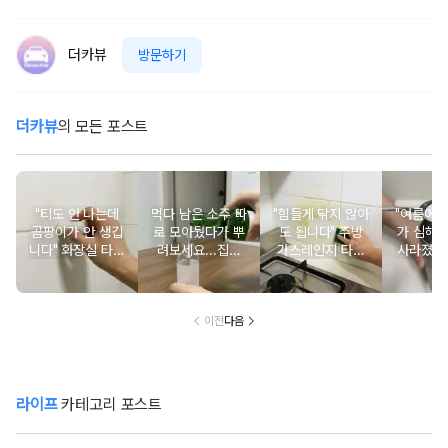
더카뷰
방문하기
더카뷰
의 모든 포스트
"티도 안 나는데
먹다 남은 소주 따
"힘들게 닦지 않아
"여름에 
곰팡이가 안 생깁
로 모아뒀다가 뿌
도 됩니다" 주방
가 심해
니다" 화장실 타일
려보세요...집이
가스레인지 타일
사라졌어
줄눈에 양초를 쓱
환해질 정도로 깨
벽에 쌓인 기름때
러 설거지
쓱 문질러보세요
끗해집니다
에 뿌려주면 쉽게
한 숟가락
청소됩니다
들어
이전
다음
라이프
카테고리 포스트