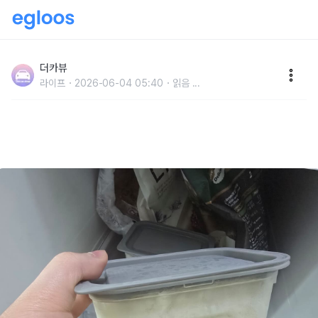
"그냥 전자레인지 돌리지 마세요" 소분해둔 냉동밥을 갓
지은 밥처럼 만드는 방법이 있습니다
더카뷰
라이프
2026-06-04 05:40
읽음
...