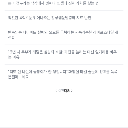
돈이 전부라는 착각에서 벗어나 인생의 진짜 가치를 찾는 법
약값만 4억? 눈 튀어나오는 갑상샘눈병증의 치료 반전
반복되는 다이어트 실패와 요요를 극복하는 지속가능한 라이프스타일 개
선법
16년 차 주부가 깨달은 살림의 비밀: 가전을 늘리는 대신 일거리를 비우
는 이유
"티도 안 나는데 곰팡이가 안 생깁니다" 화장실 타일 줄눈에 양초를 쓱쓱
문질러보세요
이전
다음