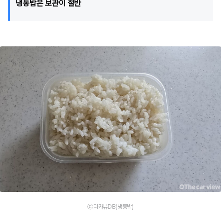
냉동밥은 보관이 절반
ⓒ더카뷰DB(냉동밥)