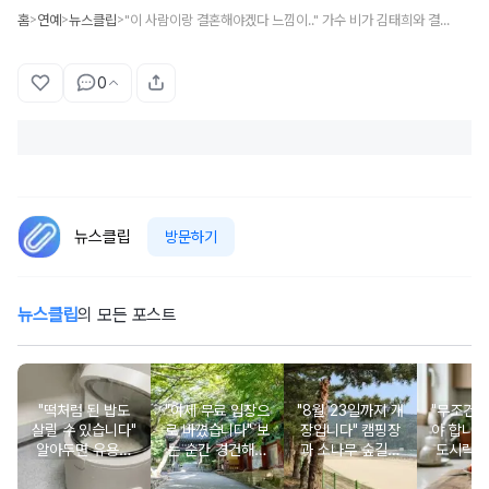
홈
연예
뉴스클립
"이 사람이랑 결혼해야겠다 느낌이.." 가수 비가 김태희와 결혼 결심하게 된 결정적인 이유
>
>
>
0
뉴스클립
방문하기
뉴스클립
의 모든 포스트
"떡처럼 된 밥도
"이제 무료 입장으
"8월 23일까지 개
"무조건 
살릴 수 있습니다"
로 바꼈습니다" 보
장입니다" 캠핑장
야 합니다
알아두면 유용한
는 순간 경건해지
과 소나무 숲길이
도시락에
물 많은 진 밥 살
고 마음이 편안해
붙어있는 조용한
마토 꼭
리는 방법
지는 사찰 여행지
남해 해수욕장
넣으면 