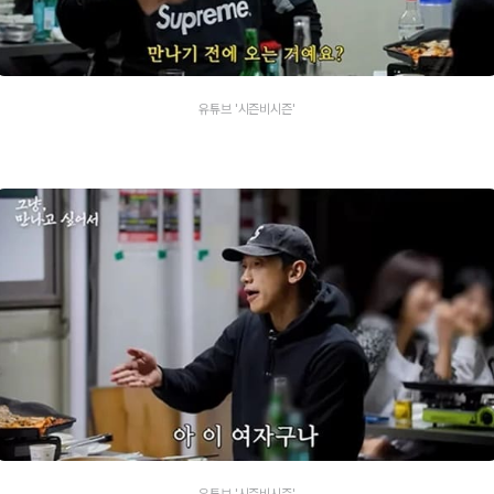
유튜브 '시즌비시즌'