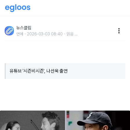
"이 사람이랑 결혼해야겠다 느낌이.." 가수 비가 김태희
와 결혼 결심하게 된 결정적인 이유
뉴스클립
연예
2026-03-03 08:40
읽음
...
유튜브 '시즌비시즌', 나선욱 출연