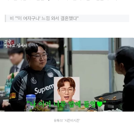
비 "'이 여자구나' 느낌 와서 결혼했다"
유튜브 '시즌비시즌'