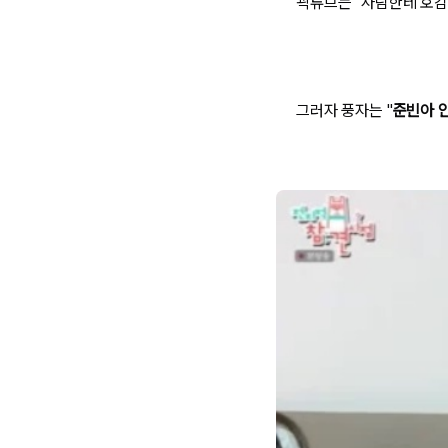
곽튜브는 "사람한테 호감을
그러자 풍자는 "
준빈아 안