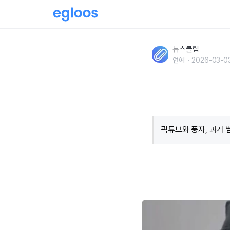
"누나 호감이 있습니다.." 새벽 1시에 풍자 집
뉴스클립
가 풍자 대답에 접었다 고백
연예
2026-03-0
​곽튜브와 풍자, 과거 