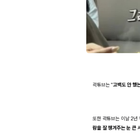
곽튜브는 "
고백도 안 했
또한 곽튜브는 이날 2년 
람을 잘 챙겨주는 눈 큰 