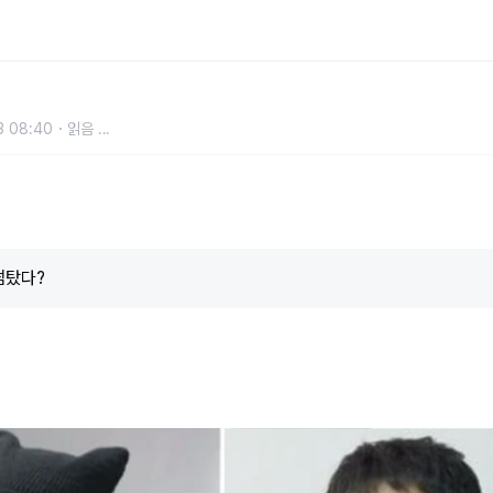
에 단둘이 있던 곽튜브...고백하려다
3 08:40
읽음
...
썸탔다?