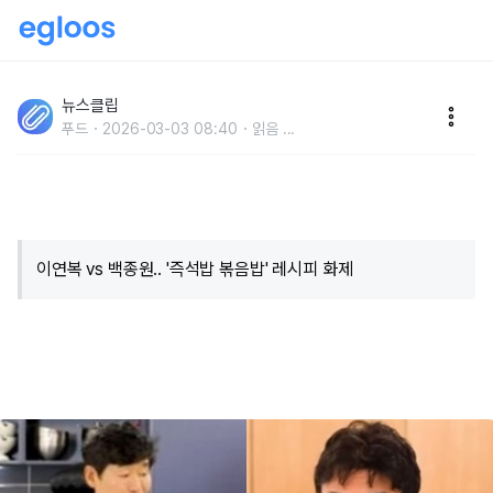
'누구 말을 들으라는 거지..' 의견 완전히 갈린 이연복, 백
종원 즉석밥 볶음밥 레시피
뉴스클립
푸드
2026-03-03 08:40
읽음
...
이연복 vs 백종원.. '즉석밥 볶음밥' 레시피 화제