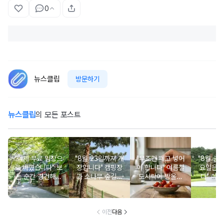
0
뉴스클립
방문하기
뉴스클립
의 모든 포스트
"이제 무료 입장으
"8월 23일까지 개
"무조건 떼고 넣어
"8월 금
로 바꼈습니다" 보
장입니다" 캠핑장
야 합니다" 여름철
요일은 
는 순간 경건해지
과 소나무 숲길이
도시락에 방울토
다" 이번
고 마음이 편안해
붙어있는 조용한
마토 꼭지 그대로
무료로 
지는 사찰 여행지
남해 해수욕장
넣으면 생기는 일
한 의미 
이전
다음