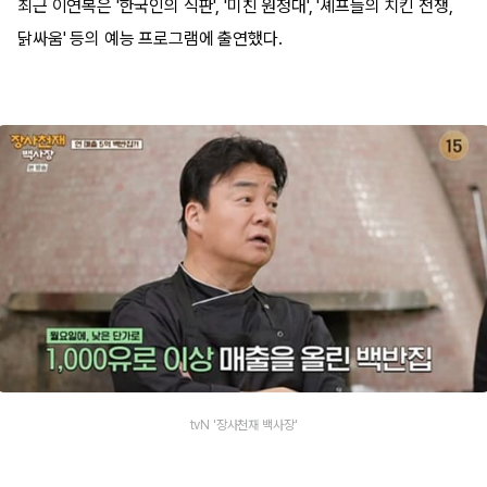
최근 이연복은 '한국인의 식판', '미친 원정대', '셰프들의 치킨 전쟁,
닭싸움' 등의 예능 프로그램에 출연했다.
tvN '장사천재 백사장'