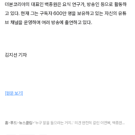
더본코리아의 대표인 백종원은 요식 연구가, 방송인 등으로 활동하
고 있다. 현재 그는 구독자 600만 명을 보유하고 있는 자신의 유튜
브 채널을 운영하며 여러 방송에 출연하고 있다.
김지선 기자
[원문 보기]
홈
푸드
뉴스클립
'누구 말을 들으라는 거지..' 의견 완전히 갈린 이연복, 백종원 즉석밥 볶음밥 레시피
>
>
>