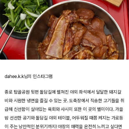
dahee.k.k님의 인스타그램
종로 탑골공원 뒷편 돌담길에 펼쳐진 야외 좌석에서 달달한 돼지갈
비와 시원한 냉면을 즐길 수 있는 곳. 도축장에서 직송한 고기들을 취
급해 신선함이 살아있는 육회와 사시미 또한 이 곳의 별미이다. 가을
밤 선선한 공기와 돌담길 야외 테이블, 어두워질 때쯤 켜지는 가로등
이 주는 낭만적인 분위기까지! 야장의 매력을 온전히 느끼고 싶다면