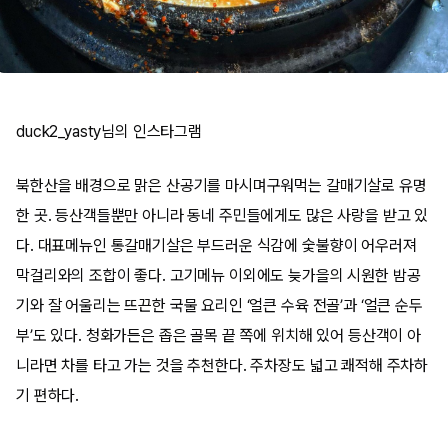
duck2_yasty님의 인스타그램
북한산을 배경으로 맑은 산공기를 마시며구워먹는 갈매기살로 유명
한 곳. 등산객들뿐만 아니라 동네 주민들에게도 많은 사랑을 받고 있
다. 대표메뉴인 통갈매기살은 부드러운 식감에 숯불향이 어우러져
막걸리와의 조합이 좋다. 고기메뉴 이외에도 늦가을의 시원한 밤공
기와 잘 어울리는 뜨끈한 국물 요리인 ‘얼큰 수육 전골’과 ‘얼큰 순두
부’도 있다. 청화가든은 좁은 골목 끝 쪽에 위치해 있어 등산객이 아
니라면 차를 타고 가는 것을 추천한다. 주차장도 넓고 쾌적해 주차하
기 편하다.