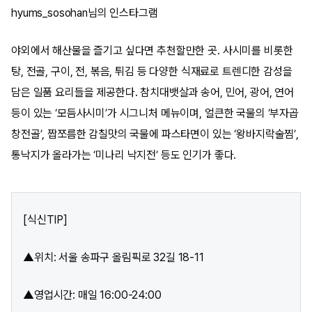
hyums_sosohan님의 인스타그램
야외에서 해산물을 즐기고 싶다면 추천할만한 곳. 사시미를 비롯한
탕, 전골, 구이, 전, 볶음, 튀김 등 다양한 식재료로 트렌디한 감성을
담은 일품 요리들을 제공한다. 참치대뱃살과 송어, 민어, 광어, 연어
등이 있는 ‘모듬사시미’가 시그니처 메뉴이며, 얼큰한 국물의 ‘부자곱
창전골’, 짭쪼름한 감칠맛의 국물에 파스타면이 있는 ‘왕바지락술찜’,
통낙지가 올라가는 ‘미나리 낙지전’ 등도 인기가 좋다.
[식신TIP]
▲위치: 서울 송파구 올림픽로 32길 18-11
▲영업시간: 매일 16:00-24:00