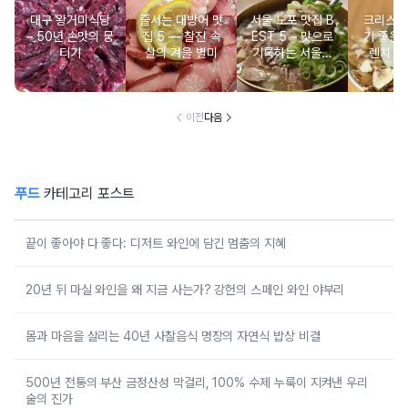
대구 왕거미식당
줄서는 대방어 맛
서울 노포 맛집 B
크리스마
– 50년 손맛의 뭉
집 5 ― 찰진 속
EST 5 – 맛으로
기 좋은 
티기
살의 겨울 별미
기록하는 서울의
렌치 BE
시간
이전
다음
푸드
카테고리 포스트
끝이 좋아야 다 좋다: 디저트 와인에 담긴 멈춤의 지혜
20년 뒤 마실 와인을 왜 지금 사는가? 강헌의 스페인 와인 야부리
몸과 마음을 살리는 40년 사찰음식 명장의 자연식 밥상 비결
500년 전통의 부산 금정산성 막걸리, 100% 수제 누룩이 지켜낸 우리
술의 진가