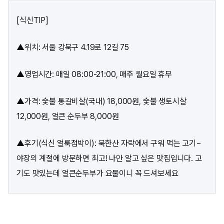
[식신TIP]
▲위치: 서울 강북구 4.19로 12길 75
▲영업시간: 매일 08:00-21:00, 매주 월요일 휴무
▲가격: 숯불 통갈비살(국내) 18,000원, 숯불 생토시살
12,000원, 얼큰 순두부 8,000원
▲후기(식신 얼룩점박이): 북한산 자락에서 구워 먹는 고기~
야장의 계절에 방문하면 최고! 나만 알고 싶은 맛집입니다. 고
기도 맛있는데 얼큰순두부가 요물이니 꼭 드셔보세요