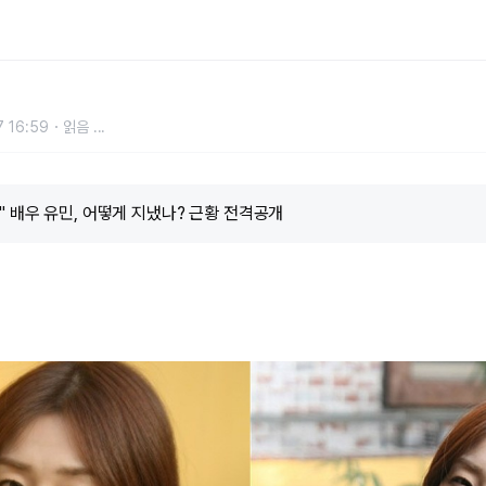
나? 근황 전격공개
 16:59
읽음
...
 배우 유민, 어떻게 지냈나? 근황 전격공개