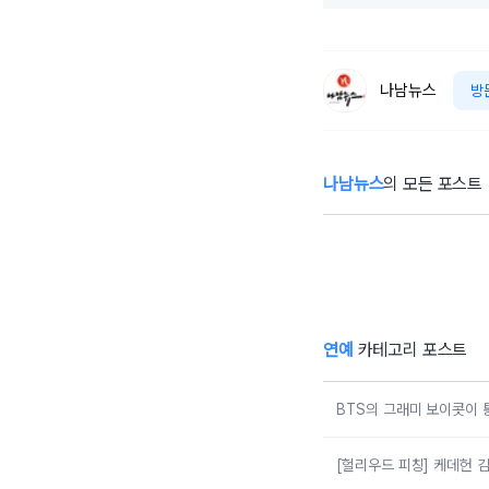
나남뉴스
방
나남뉴스
의 모든 포스트
"방송활동 중단…"
"
박나래, 전 매니저
책
와 오해 풀었지만
불찰 반성
연예
카테고리 포스트
BTS의 그래미 보이콧이 
[헐리우드 피칭] 케데헌 