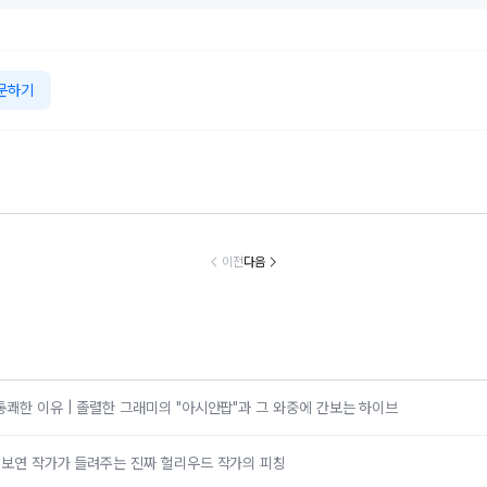
문하기
지난 과오에 대한
"군대 두 번 간 '싸
"오랜 인연과 한
"연인으로 사랑
임이자 도리" 배
이' 의료법 위반
가족 되기로" 신화
워" 걸스데이 
우 조진웅, 결국
수사" 소속사, 수
이민우 결혼…
❤️배우 온주완, 
이전
다음
은퇴 선언
면제 대리수령 불
월 결혼
찰...
통쾌한 이유 | 졸렬한 그래미의 "아시안팝"과 그 와중에 간보는 하이브
김보연 작가가 들려주는 진짜 헐리우드 작가의 피칭