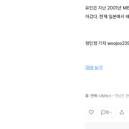
유민은 지난 2001년 M
아갔다. 현재 일본에서 
정민정 기자 woojoo239
[원문 보기]
홈
연예
나남뉴스
>
>
>
0