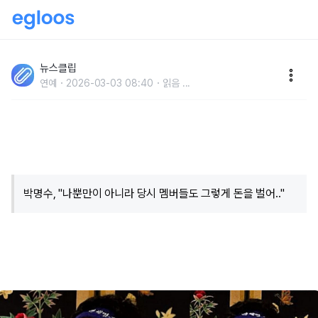
"무한도전 시절 한 달에 수억 원 벌었다.." 박명수, 전성기
때 수입 언급하자 하하도 공감..(+내용)
뉴스클립
연예
2026-03-03 08:40
읽음
...
박명수, "나뿐만이 아니라 당시 멤버들도 그렇게 돈을 벌어.."