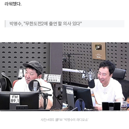
라워했다.
박명수, "무한도전2에 출연 할 의사 있다"
사진=KBS 쿨FM '박명수의 라디오쇼'