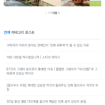
고 마음이 편안해
붙어있는 조용한
마토 꼭지 그대로
무료로 
지는 사찰 여행지
남해 해수욕장
넣으면 생기는 일
한 의미 
이전
다음
연예
카테고리 포스트
구독자가 아무리 많아도 연예인이 '진짜 유튜버'가 될 수 없는 이유
어떤 사랑을 하시겠습니까 | 스티브 레이시
BTS의 그래미 보이콧이 통쾌한 이유 | 졸렬한 그래미의 "아시안팝"과 그
와중에 간보는 하이브
[헐리우드 피칭] 케데헌 김보연 작가가 들려주는 진짜 헐리우드 작가의 피
칭
30일 동안 앨범 150개를 들으며 깨달은 진짜 음악 감상의 본질