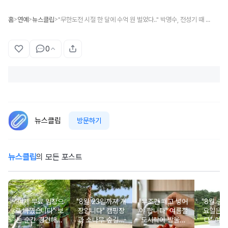
홈
연예
뉴스클립
"무한도전 시절 한 달에 수억 원 벌었다.." 박명수, 전성기 때 수입 언급하자 하하도 공감..(+내용)
>
>
>
0
뉴스클립
방문하기
뉴스클립
의 모든 포스트
"이제 무료 입장으
"8월 23일까지 개
"무조건 떼고 넣어
"8월 금
로 바꼈습니다" 보
장입니다" 캠핑장
야 합니다" 여름철
요일은 
는 순간 경건해지
과 소나무 숲길이
도시락에 방울토
다" 이번