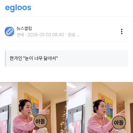
"얼굴을 가렸는데도 '한가인 아들'이라고 알아봐.." 한가
인, 아들의 미모 오랜만에 공개(+아들 사진)
뉴스클립
연예
2026-03-03 08:40
읽음
...
한가인 "눈이 너무 닮아서"