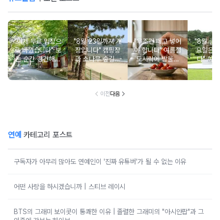
"이제 무료 입장으
"8월 23일까지 개
"무조건 떼고 넣어
"8월 금
로 바꼈습니다" 보
장입니다" 캠핑장
야 합니다" 여름철
요일은 
는 순간 경건해지
과 소나무 숲길이
도시락에 방울토
다" 이번
고 마음이 편안해
붙어있는 조용한
마토 꼭지 그대로
무료로 
지는 사찰 여행지
남해 해수욕장
넣으면 생기는 일
한 의미 
이전
다음
연예
카테고리 포스트
구독자가 아무리 많아도 연예인이 '진짜 유튜버'가 될 수 없는 이유
어떤 사랑을 하시겠습니까 | 스티브 레이시
BTS의 그래미 보이콧이 통쾌한 이유 | 졸렬한 그래미의 "아시안팝"과 그