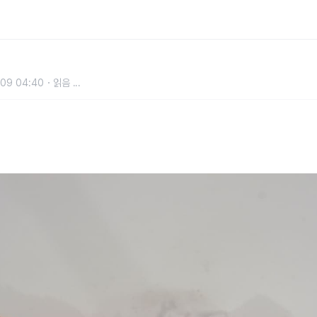
박 먹고 남은 껍질, 살림살이에 도움
09 04:40
읽음
...