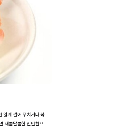
만 얇게 썰어 무치거나 볶
치면 새콤달콤한 밑반찬으