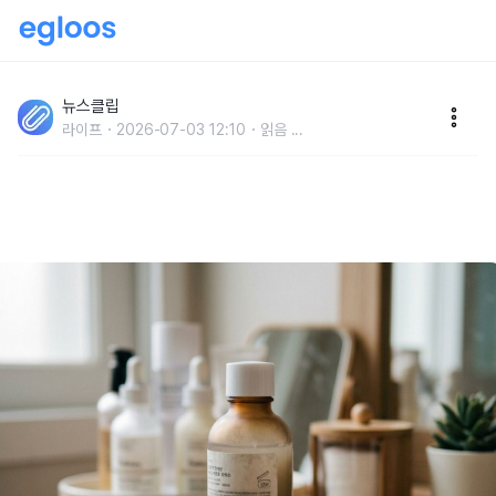
"유통기한만 보면 안 됩니다" 화장품 뒷면에 열린 통 그
림과 6M·12M이 나타내는 의미
뉴스클립
라이프
2026-07-03 12:10
읽음
...