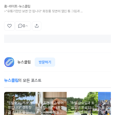
홈
라이프
뉴스클립
>
>
"유통기한만 보면 안 됩니다" 화장품 뒷면에 열린 통 그림과 6M·12M이 나타내는 의미
>
0
뉴스클립
방문하기
뉴스클립
의 모든 포스트
"8월 23일까지 개
"무조건 떼고 넣어
"8월 금요일과 토
"바다 위로
장입니다" 캠핑장
야 합니다" 여름철
요일은 무료입니
를 걸어갈
과 소나무 숲길이
도시락에 방울토
다" 이번 여름에
요" 무더