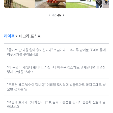
붙어있는 조용한
마토 꼭지 그대로
무료로 입장 가능
만드는 
남해 해수욕장
넣으면 생기는 일
한 의미 있는 여행
풍경 
지
이전
다음
라이프
카테고리 포스트
"굳어서 안 나올 일이 없어집니다" 소금이나 고추가루 담아둔 조미료 통에
이쑤시개를 꽂아보세요
"이 구멍이 왜 있나 봤더니..." 싱크대 배수구 청소해도 냄새난다면 물넘침
방지 구멍을 보세요
"무조건 떼고 넣어야 합니다" 여름철 도시락에 방울토마토 꼭지 그대로 넣
으면 생기는 일
"여름에 효과가 극대화됩니다" 10원짜리 동전을 씻어서 운동화 신발에 넣
어보세요