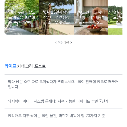
"이제 무료 입장으
"8월 23일까지 개
"무조건 떼고 넣어
"8월 금
로 바꼈습니다" 보
장입니다" 캠핑장
야 합니다" 여름철
요일은 
는 순간 경건해지
과 소나무 숲길이
도시락에 방울토
다" 이번
고 마음이 편안해
붙어있는 조용한
마토 꼭지 그대로
무료로 
지는 사찰 여행지
남해 해수욕장
넣으면 생기는 일
한 의미 
이전
다음
라이프
카테고리 포스트
먹다 남은 소주 따로 모아뒀다가 뿌려보세요...집이 환해질 정도로 깨끗해
집니다
의지력이 아니라 시스템 문제다: 지속 가능한 다이어트 습관 7단계
정리해도 자꾸 쌓이는 집안 물건, 과감히 비워야 할 23가지 기준