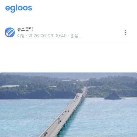
'두 시간 반이면 도착..' 동남아보다 훨씬 가까운데, 여행
경비마저 매우 저렴한 '인기 급상승' 해외 휴양지
뉴스클립
여행
2026-06-06 00:40
읽음
...