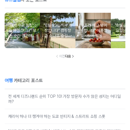
"이제 무료 입장으
"8월 23일까지 개
"무조건 떼고 넣어
"8월 금
로 바꼈습니다" 보
장입니다" 캠핑장
야 합니다" 여름철
요일은 
는 순간 경건해지
과 소나무 숲길이
도시락에 방울토
다" 이번
고 마음이 편안해
붙어있는 조용한
마토 꼭지 그대로
무료로 
지는 사찰 여행지
남해 해수욕장
넣으면 생기는 일
한 의미 
이전
다음
여행
카테고리 포스트
전 세계 디즈니랜드 순위 TOP 10! 가장 방문자 수가 많은 성지는 어디일
까?
캐리어 하나 더 챙겨야 하는 도쿄 빈티지 & 스트리트 쇼핑 스폿