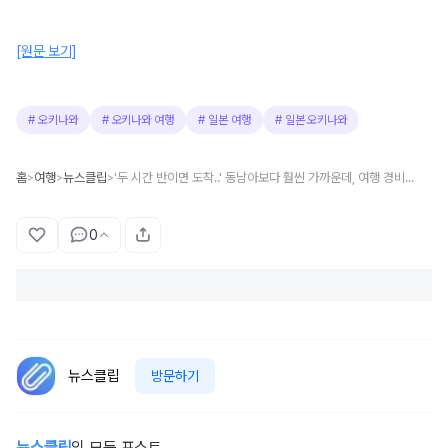
[원문 보기]
#
오키나와
#
오키나와 여행
#
일본 여행
#
일본 오키나와
홈
여행
뉴스클립
'두 시간 반이면 도착..' 동남아보다 훨씬 가까운데, 여행 경비마저 매우 저렴한 '인기 급상승' 해외 휴양지
>
>
>
0
뉴스클립
방문하기
뉴스클립
의 모든 포스트