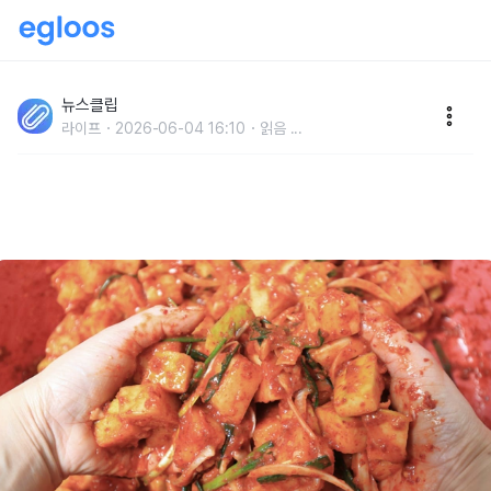
'모양만 다른 게 아니었다고..?' 일부 김치 마니아들만 알
고 있는 깍두기 vs 총각김치의 숨겨진 '다른 부분'
뉴스클립
라이프
2026-06-04 16:10
읽음
...