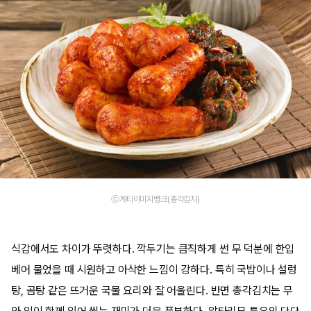
ⓒ게티이미지뱅크(총각김치)
식감에서도 차이가 뚜렷하다. 깍두기는 큼직하게 썬 무 덕분에 한입
베어 물었을 때 시원하고 아삭한 느낌이 강하다. 특히 국밥이나 설렁
탕, 곰탕 같은 뜨거운 국물 요리와 잘 어울린다. 반면 총각김치는 무