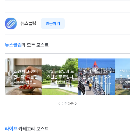
뉴스클립
방문하기
뉴스클립
의 모든 포스트
"무조건 떼고 넣어
"8월 금요일과 토
"바다 위로 102m
"한 바퀴가
야 합니다" 여름철
요일은 무료입니
를 걸어갈 수 있어
0m 입니
도시락에 방울토
다" 이번 여름에
요" 무더위도 잊게
된 성벽
마토 꼭지 그대로
무료로 입장 가능
만드는 여름 바다
둘러보며
넣으면 생기는 일
한 의미 있는 여행
풍경 여행지
은 
지
이전
다음
라이프
카테고리 포스트