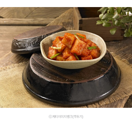
ⓒ게티이미지뱅크(깍두기)