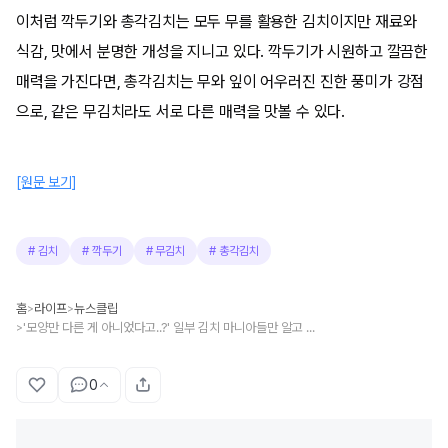
이처럼 깍두기와 총각김치는 모두 무를 활용한 김치이지만 재료와
식감, 맛에서 분명한 개성을 지니고 있다. 깍두기가 시원하고 깔끔한
매력을 가진다면, 총각김치는 무와 잎이 어우러진 진한 풍미가 강점
으로, 같은 무김치라도 서로 다른 매력을 맛볼 수 있다.
[원문 보기]
#
김치
#
깍두기
#
무김치
#
총각김치
홈
라이프
뉴스클립
>
>
'모양만 다른 게 아니었다고..?' 일부 김치 마니아들만 알고 있는 깍두기 vs 총각김치의 숨겨진 '다른 부분'
>
0