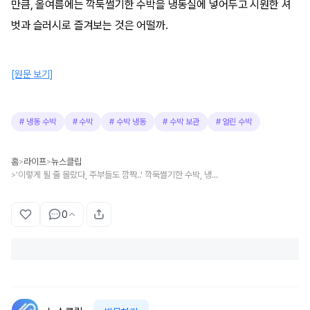
만큼, 올여름에는 깍둑썰기한 수박을 냉동실에 넣어두고 시원한 셔
벗과 슬러시로 즐겨보는 것은 어떨까.
[원문 보기]
#
냉동 수박
#
수박
#
수박 냉동
#
수박 보관
#
얼린 수박
홈
라이프
뉴스클립
>
>
'이렇게 될 줄 몰랐다, 주부들도 깜짝..' 깍둑썰기한 수박, 냉장실 말고 냉동실에 넣어두면 생기는 놀라운 일
>
0