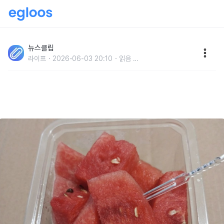
'이렇게 될 줄 몰랐다, 주부들도 깜짝..' 깍둑썰기한 수박,
냉장실 말고 냉동실에 넣어두면 생기는 놀라운 일
뉴스클립
라이프
2026-06-03 20:10
읽음
...