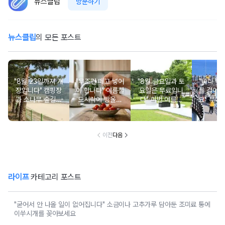
뉴스클립
방문하기
뉴스클립
의 모든 포스트
"8월 23일까지 개
"무조건 떼고 넣어
"8월 금요일과 토
"바다 위로
장입니다" 캠핑장
야 합니다" 여름철
요일은 무료입니
를 걸어갈
과 소나무 숲길이
도시락에 방울토
다" 이번 여름에
요" 무더
붙어있는 조용한
마토 꼭지 그대로
무료로 입장 가능
만드는 
남해 해수욕장
넣으면 생기는 일
한 의미 있는 여행
풍경 
지
이전
다음
라이프
카테고리 포스트
"굳어서 안 나올 일이 없어집니다" 소금이나 고추가루 담아둔 조미료 통에
이쑤시개를 꽂아보세요