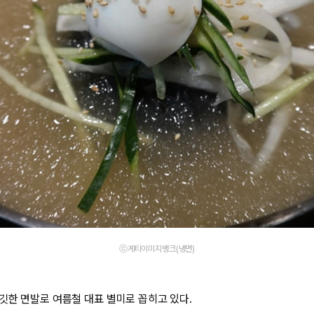
ⓒ게티이미지뱅크(냉면)
깃한 면발로 여름철 대표 별미로 꼽히고 있다.