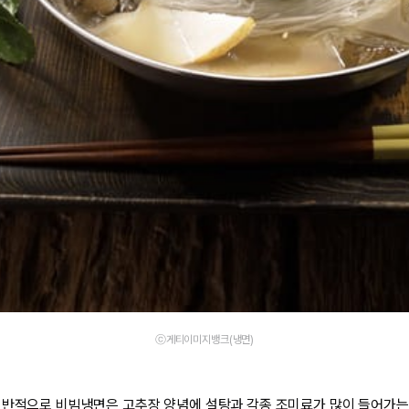
ⓒ게티이미지뱅크(냉면)
일반적으로 비빔냉면은 고추장 양념에 설탕과 각종 조미료가 많이 들어가는