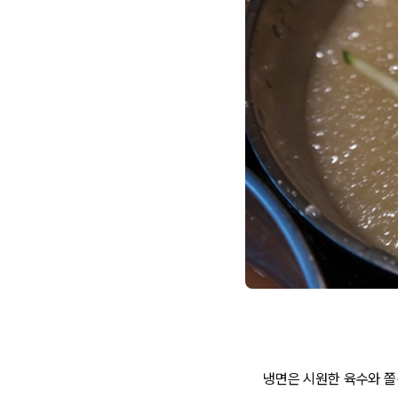
냉면은 시원한 육수와 쫄