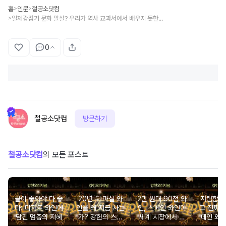
홈
인문
철공소닷컴
>
>
일제강점기 문화 말살? 우리가 역사 교과서에서 배우지 못한 대중문화의 진짜 힘
>
0
철공소닷컴
방문하기
철공소닷컴
의 모든 포스트
끝이 좋아야 다 좋
20년 뒤 마실 와
2만 원대 90점 와
저렴함에
다: 디저트 와인에
인을 왜 지금 사는
인, 스페인 와인이
고 진짜 
담긴 멈춤의 지혜
가? 강헌의 스페
세계 시장에서 살
페인 와
인 와인 야부리
아남은 비결