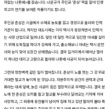
자없는 나룻배>를 꼽습니다. 나운규가 주인공 '춘삼' 역을 맡아 인생
최고의 연기를 보여준 작품이기도 합니다.
주인공 춘삼은 시골에서 수해로 농토를 잃고 경성으로 올라와 인력
거꾼이 됩니다. 하지만 대도시에는 이미 택시가 등장하면서 인력거
는 사양 산업으로 밀려나죠. 엎친 데 덮친 격으로 임신한 아내를 살리
기 위해 도둑질을 하다가 감옥에 가고, 출소해보니 아내는 택시 운전
사와 눈이 맞아 도망간 상태였습니다. 결국 길거리에서 태어난 딸아
이 하나만 데리고 고향으로 돌아와 나룻배 사공이 되어 늙어갑니다.
그런데 청천벽력 같은 일이 벌어집니다. 춘삼이 노를 젓는 그 강 위로
거대한 철교가 놓이게 된 것입니다. 자본주의적 공간의 권력과 근대
화라는 대세 앞에, 늙은 사공의 힘은 절망적으로 무력합니다. 결국 분
노에 찬 춘삼은 도끼를 들고 철교를 부수려다 달려오는 기차에 치여
사망하고, 그 와중에 등잔불이 넘어져 집에 자고 있던 딸마저 불타 죽
습니다. 마지막 장면은 주인을 잃고 철교 아래 묶여 있는 쓸쓸한 나룻