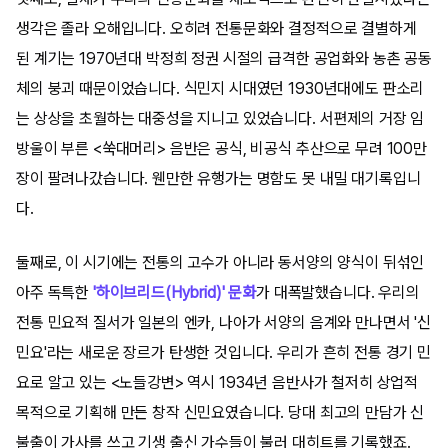
생각은 졸라 오해입니다. 오히려 전통문화와 결정적으로 결별하게
된 계기는 1970년대 박정희 정권 시절의 급격한 공업화와 농촌 공동
체의 붕괴 때문이었습니다. 식민지 시대였던 1930년대에도 판소리
는 상상을 초월하는 대중성을 지니고 있었습니다. 서편제의 거장 임
방울이 부른 <쑥대머리> 음반은 공식, 비공식 추산으로 무려 100만
장이 팔려나갔습니다. 웬만한 유행가는 명함도 못 내밀 대기록입니
다.
둘째로, 이 시기에는 전통의 고수가 아니라 동서양의 양식이 뒤섞인
아주 독특한
'하이브리드(Hybrid)' 문화
가 대폭발했습니다. 우리의
전통 민요적 질서가 일본의 엔카, 나아가 서양의 음계와 만나면서 '신
민요'라는 새로운 장르가 탄생한 것입니다. 우리가 흔히 전통 경기 민
요로 알고 있는 <노들강변> 역시 1934년 음반사가 철저히 상업적
목적으로 기획해 만든 창작 신민요였습니다. 당대 최고의 만담가 신
불출이 가사를 쓰고 기생 출신 가수들이 불러 대히트를 기록했죠.