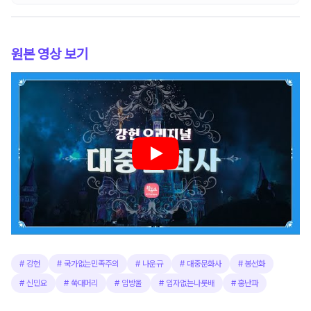
원본 영상 보기
#
강헌
#
국가없는민족주의
#
나운규
#
대중문화사
#
봉선화
#
신민요
#
쑥대머리
#
임방울
#
임자없는나룻배
#
홍난파