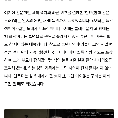
여기에 산문적인 세태 풍자와 빠른 템포를 결합한 '만요(만화 같은
노래)'라는 일종의 30년대 랩 음악까지 등장했습니다. <오빠는 풍각
쟁이야> 같은 노래가 대표적입니다. 낮에는 클래식을 하고 밤에는
'나화랑'이라는 필명으로 뽕짝을 졸라게 써댔던 홍난파의 이중생활
도 참 재미있는 대목입니다. 참고로 홍난파의 후예들이 그의 친일 행
적을 덮기 위해 가곡 <봉선화>를 어마어마한 민족 저항 가요로 포장
하며 '노래 부르다 잡혀갔다'는 식의 눈물겨운 셀프 탄압 시나리오를
조작해냈는데, 일본 경찰 기록에는 그런 사실이 전혀 존재하지 않습
니다. 멜로디는 참 위대하게 잘 썼지만, 그런 어이없는 구라는 이제
그만 칠 때도 되었습니다.