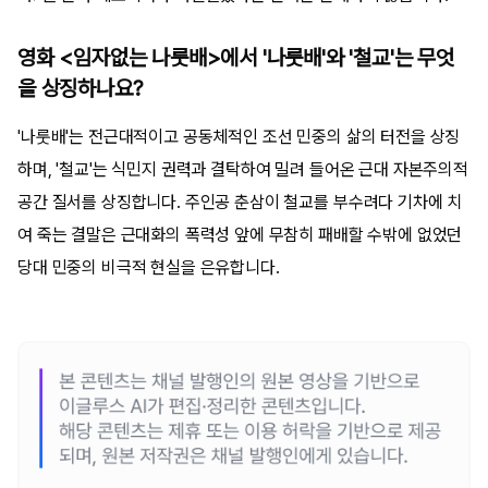
영화 <임자없는 나룻배>에서 '나룻배'와 '철교'는 무엇
을 상징하나요?
'나룻배'는 전근대적이고 공동체적인 조선 민중의 삶의 터전을 상징
하며, '철교'는 식민지 권력과 결탁하여 밀려 들어온 근대 자본주의적
공간 질서를 상징합니다. 주인공 춘삼이 철교를 부수려다 기차에 치
여 죽는 결말은 근대화의 폭력성 앞에 무참히 패배할 수밖에 없었던
당대 민중의 비극적 현실을 은유합니다.