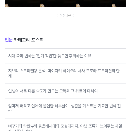
이전
다음
인문
카테고리 포스트
시대 따라 변하는 '인기 직업'만 쫓으면 후회하는 이유
지브리 스토리텔링 분석: 미야자키 하야오의 서사 구조와 프로덕션의 한
계
인생의 서로 다른 속도가 만드는 고독과 그 위로에 대하여
입마저 버리고 연애에 올인한 하루살이, 생존을 거스르는 기묘한 번식 전
략
뻐꾸기의 탁란부터 붉은배새매의 모성애까지, 야생 조류가 보여주는 치열