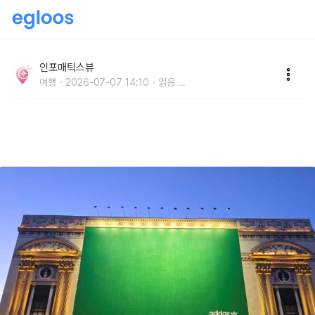
“루이비통·디올·샤넬 ‘짭’ 걱정 x” 명품 사고 놀기 딱 좋
은 프랑스 파리 당일치기 코스 추천
인포매틱스뷰
여행
2026-07-07 14:10
읽음
...