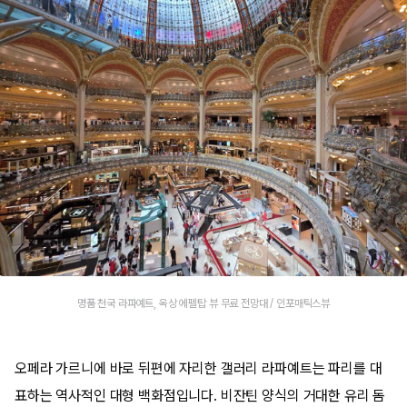
명품 천국 라파예트, 옥상 에펠탑 뷰 무료 전망대 / 인포매틱스뷰
오페라 가르니에 바로 뒤편에 자리한 갤러리 라파예트는 파리를 대
표하는 역사적인 대형 백화점입니다. 비잔틴 양식의 거대한 유리 돔