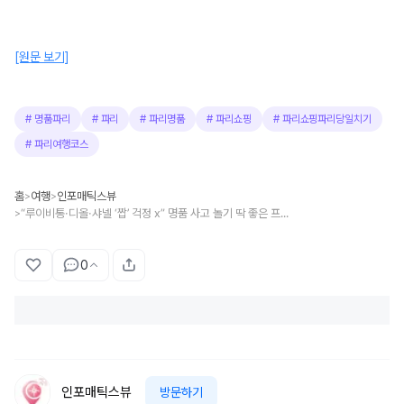
[원문 보기]
#
명품파리
#
파리
#
파리명품
#
파리쇼핑
#
파리쇼핑파리당일치기
#
파리여행코스
홈
여행
인포매틱스뷰
>
>
“루이비통·디올·샤넬 ‘짭’ 걱정 x” 명품 사고 놀기 딱 좋은 프랑스 파리 당일치기 코스 추천
>
0
인포매틱스뷰
방문하기