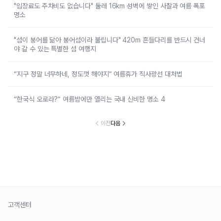
"입장료도 주차비도 없습니다" 둘레 16km 성벽에 쌓인 사찰과 여름 폭포
명소
"섬이 붕어를 닮아 붕어섬이라 불립니다" 420m 흔들다리를 반드시 건너
야 갈 수 있는 특별한 섬 여행지
“지구 정말 너무하네, 정도껏 해야지” 여름휴가 직사광선 대처법
“한국식 오로라?” 여름밤에만 열리는 국내 신비한 명소 4
이전
다음
고객센터