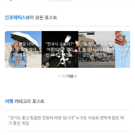
인포매틱스뷰
의 모든 포스트
“지구 정말 너무하
“한국식 오로라?”
“유가도 비싼데 차
스릴 넘
네, 정도껏 해야
여름밤에만 열리
는 잠시 놔두시죠”
냐, 호젓
지” 여름휴가 직사
는 국내 신비한 명
군산 뚜벅이 당일
냐? 강원
광선 대처법
소 4
치기 코스, 걸어서
추천 BE
다 되는 이유
이전
다음
여행
카테고리 포스트
"걷기도 좋고 힘들면 전동차 타면 됩니다" 누구든 무료로 편하게 힐링 하
기 좋은 옛길