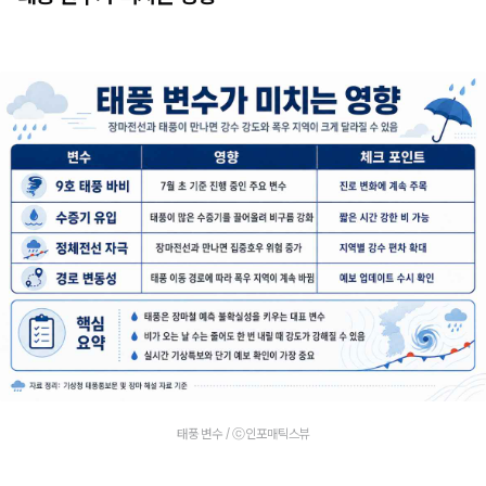
태풍 변수 / ⓒ인포매틱스뷰