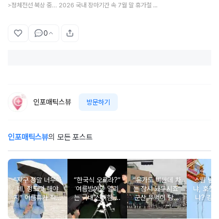
정체전선 북상 중… 2026 국내 장마기간 속 7월 말 휴가철 기상 예보 요약
>
0
인포매틱스뷰
방문하기
인포매틱스뷰
의 모든 포스트
“지구 정말 너무하
“한국식 오로라?”
“유가도 비싼데 차
스릴 넘
네, 정도껏 해야
여름밤에만 열리
는 잠시 놔두시죠”
냐, 호젓
지” 여름휴가 직사
는 국내 신비한 명
군산 뚜벅이 당일
냐? 강원
광선 대처법
소 4
치기 코스, 걸어서
추천 BE
다 되는 이유