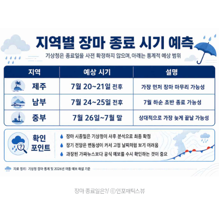
장마 종료일은?/ ⓒ인포매틱스뷰