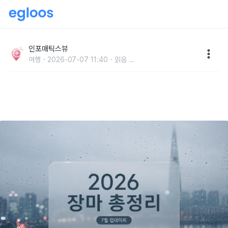
정체전선 북상 중… 2026 국내 장마기간 속 7월 말 휴
가철 기상 예보 요약
인포매틱스뷰
여행
2026-07-07 11:40
읽음
...