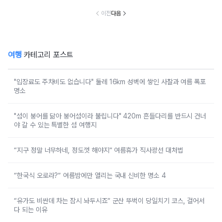
이전
다음
여행
카테고리 포스트
"입장료도 주차비도 없습니다" 둘레 16km 성벽에 쌓인 사찰과 여름 폭포
명소
"섬이 붕어를 닮아 붕어섬이라 불립니다" 420m 흔들다리를 반드시 건너
야 갈 수 있는 특별한 섬 여행지
“지구 정말 너무하네, 정도껏 해야지” 여름휴가 직사광선 대처법
“한국식 오로라?” 여름밤에만 열리는 국내 신비한 명소 4
“유가도 비싼데 차는 잠시 놔두시죠” 군산 뚜벅이 당일치기 코스, 걸어서
다 되는 이유