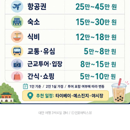
대만 여행 3박4일 경비 / ⓒ인포매틱스뷰