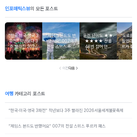
인포매틱스뷰
의 모든 포스트
“한국·미국·영국 3
“제임스 본드도 반
운전 난이도 ★★
“도로를 
파전” 작년보다 3
했어요” 007의
★★★★ 산을
들었다고?
주 빨라진 2026
전설 스위스 푸르
48번 접어 만든
르카 절
서울세계불꽃축제
카 패스
이탈리아 스텔비
어진 36
오 패스
이브
이전
다음
여행
카테고리 포스트
“한국·미국·영국 3파전” 작년보다 3주 빨라진 2026서울세계불꽃축제
“제임스 본드도 반했어요” 007의 전설 스위스 푸르카 패스