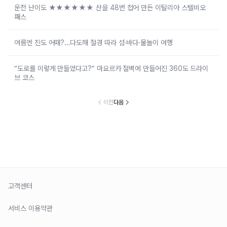
운전 난이도 ★★★★★★ 산을 48번 접어 만든 이탈리아 스텔비오
패스
여름엔 진도 어때?…다도해 절경 따라 섬·바다·물놀이 여행
“도로를 이렇게 만들었다고?” 마요르카 절벽에 만들어진 360도 드라이
브 코스
이전
다음
고객센터
서비스 이용약관