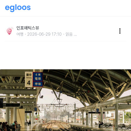
대만 여행 경비 얼마나 들까? 2박3일·3박4일·4박5일
예산 총정리
인포매틱스뷰
여행
2026-06-29 17:10
읽음
...