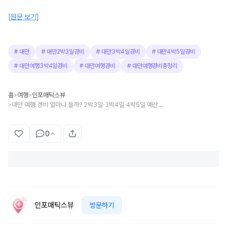
[원문 보기]
#
대만
#
대만2박3일경비
#
대만3박4일경비
#
대만4박5일경비
#
대만여행3박4일경비
#
대만여행경비
#
대만여행경비총정리
홈
여행
인포매틱스뷰
>
>
대만 여행 경비 얼마나 들까? 2박3일·3박4일·4박5일 예산 총정리
>
0
인포매틱스뷰
방문하기