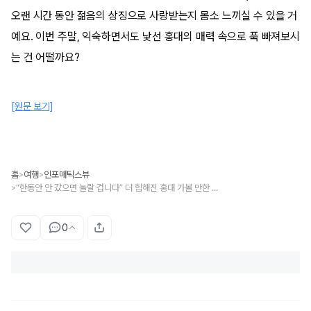
오랜 시간 동안 젊음의 상징으로 사랑받는지 몸소 느끼실 수 있을 거
예요. 이번 주말, 익숙하면서도 낯선 홍대의 매력 속으로 푹 빠져보시
는 건 어떨까요?
[원문 보기]
홈
여행
인포매틱스뷰
>
>
“한동안 안 갔으면 놀랄 겁니다” 더 힙해진 홍대 가볼 만한 곳 TOP 4
>
0