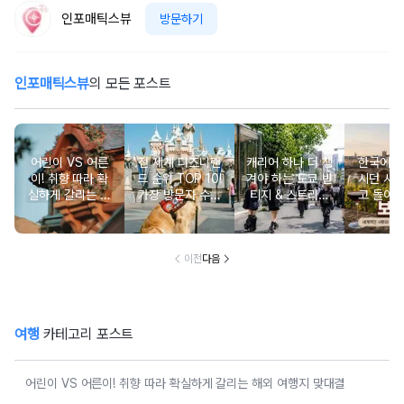
인포매틱스뷰
방문하기
인포매틱스뷰
의 모든 포스트
어린이 VS 어른
전 세계 디즈니랜
캐리어 하나 더 챙
한국에서
이! 취향 따라 확
드 순위 TOP 10!
겨야 하는 도쿄 빈
시던 사
실하게 갈리는 해
가장 방문자 수가
티지 & 스트리트
고 돌아
외 여행지 맞대결
많은 성지는 어디
쇼핑 스폿
와인 도
일까?
이전
다음
여행
카테고리 포스트
어린이 VS 어른이! 취향 따라 확실하게 갈리는 해외 여행지 맞대결