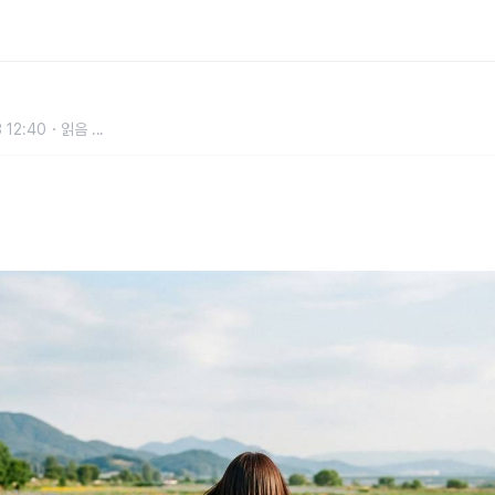
 꽃밭 무료로 걷는 장성 황룡강생태
 12:40
읽음
...