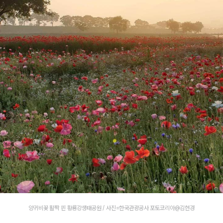
양귀비꽃 활짝 핀 황룡강생태공원 / 사진=한국관광공사 포토코리아@김현경