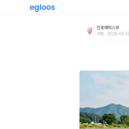
수레국화·꽃양귀비·금영화가 한가득… 20만㎡
인포매틱스뷰
공원
여행
2026-04-13