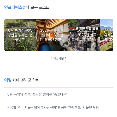
인포매틱스뷰
의 모든 포스트
8월 폭염의 선물,
2026 우수 서울
“외국인도 놀랐
3주 유
정원을 밝히는 ‘층
스테이 ‘18곳 선
다” 2026년 한국
유레일패
꽃나무’
정’ 외국인 관광객
폭염 속 피해야할
로 뽑아 
도 ‘서울인’처럼
활동은?
이전
다음
여행
카테고리 포스트
8월 폭염의 선물, 정원을 밝히는 ‘층꽃나무’
2026 우수 서울스테이 ‘18곳 선정’ 외국인 관광객도 ‘서울인’처럼