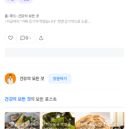
홈
푸드
건강의 모든 것
>
>
지금까지 "가짜 감기약 먹었습니다" 천연 감기약으로 소문난 의외의 과일 1위
>
0
건강의 모든 것
방문하기
건강의 모든 것
의 모든 포스트
"한국인들 있어서
"식당에서 먹었을
"진짜 몰랐어요.."
"입맛 없