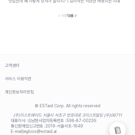
맛없는데 왜 이렇게 장사가 잘되지? | 요리하는 식당만 바보되는 시대
이전
다음
고객센터
서비스 이용약관
개인정보처리방침
© ESTaid Corp. All rights reserved
(주)이스트에이드 서울시 서초구 반포대로 3
이스트빌딩 (우)06711
대표이사 :
김남현
사업자등록번호 :
598-87-00226
통신판매업신고번호 :
2019-서울서초-1649
E-mail)
egloos@estaid.ai