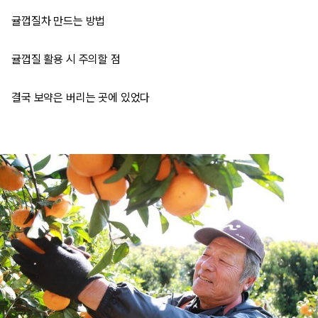
귤껍질차 만드는 방법
귤껍질 활용 시 주의할 점
결국 보약은 버리는 곳에 있었다