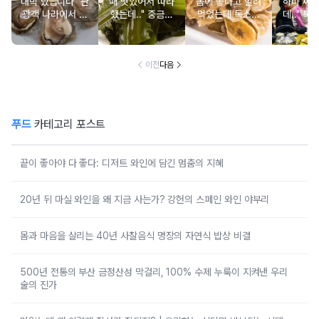
대박 났습니다" 관
때 맛있어서 따라
몸에 좋다고 말려
하나 싸
광객 나라에서 남
했는데.." 중금속
먹었는데 독소를
데.." 북
녀노소 보양식처
싹 다 빠질 줄 몰
먹고 있었던 의외
외로 안 
럼 먹는 음식
랐어요
의 음식
건
이전
다음
푸드
카테고리 포스트
끝이 좋아야 다 좋다: 디저트 와인에 담긴 멈춤의 지혜
20년 뒤 마실 와인을 왜 지금 사는가? 강헌의 스페인 와인 야부리
몸과 마음을 살리는 40년 사찰음식 명장의 자연식 밥상 비결
500년 전통의 부산 금정산성 막걸리, 100% 수제 누룩이 지켜낸 우리
술의 진가