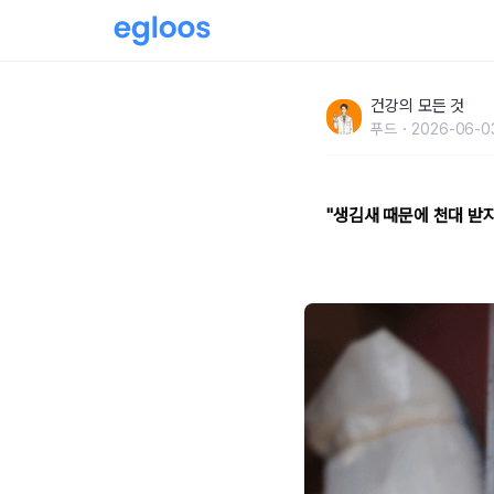
"생김새 때문에 천대 받지만" 금은보화보다 귀하
건강의 모든 것
푸드
2026-06-0
"생김새 때문에 천대 받