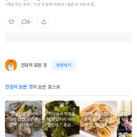
매일 먹는 '두부', '이것'과 함께 먹었더니 혈관 속 지방과 염증이 싹 사라졌습니다
>
0
건강의 모든 것
방문하기
건강의 모든 것
의 모든 포스트
"한국인들 있어서
"식당에서 먹었을
"진짜 몰랐어요.."
"입맛 없
대박 났습니다" 관
때 맛있어서 따라
몸에 좋다고 말려
하나 싸
광객 나라에서 남
했는데.." 중금속
먹었는데 독소를
데.." 북
녀노소 보양식처
싹 다 빠질 줄 몰
먹고 있었던 의외
외로 안 
럼 먹는 음식
랐어요
의 음식
건