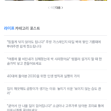
이전
다음
라이프
카테고리 포스트
"힘들게 닦지 않아도 됩니다" 주방 가스레인지 타일 벽에 쌓인 기름때에
뿌려주면 쉽게 청소됩니다
"여름에 물 비린내가 심해졌는데 싹 사라졌어요" 텀블러 설거지 할 때 한
숟가락 넣고 흔들어보세요
40대에 돌아본 2030을 위한 인생 법칙과 실행의 가치
집이 깨끗해도 곰팡이가 생기는 이유: 놓치기 쉬운 '보이지 않는 습도 관
리'
"굳어서 안 나올 일이 없어집니다" 소금이나 고추가루 담아둔 조미료 통에
이쑤시개를 꽂아보세요