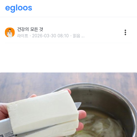
매일 먹는 '두부', '이것'과 함께 먹었더니 혈관 속 지방과
염증이 싹 사라졌습니다
건강의 모든 것
라이프
2026-03-30 08:10
읽음
...