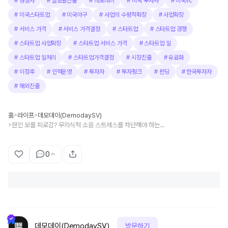
#
경쟁자
#
글로벌진출
#
데모데이
#
미국 투자자
#
미국vc
#
미국스타트업
#
미국야구
#
사업의 수평적확장
#
사업확장
#
서비스 가격
#
서비스 가격결정
#
스타트업
#
스타트업 경쟁
#
스타트업 사업확장
#
스타트업 서비스 가격
#
스타트업 일
#
스타트업 일처리
#
스타트업가격결정
#
시장진출
#
유료화
#
이정후
#
인력운영
#
투자자
#
투자펑크
#
펀딩
#
한국투자자
#
해외진출
홈
라이프
데모데이(DemodaySV)
>
>
원인 모를 피로감? 무의식적 소음 스트레스를 차단해야 하는 이유
>
0
데모데이(DemodaySV)
방문하기