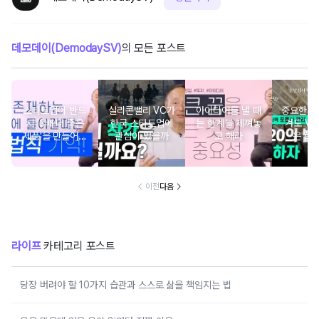
데모데이(DemodaySV)
의 모든 포스트
스타트업이 반드
실리콘밸리 VC가
아이디어를 낼 때
중요한 2
시 '3배 더 좋은
한국 스타트업에
는 한계를 제껴놓
겨도 VC
제품'을 만들어야
관심이 있을까
고 해라
은 합
하는 이유
이전
다음
라이프
카테고리 포스트
당장 버려야 할 10가지 습관과 스스로 삶을 책임지는 법