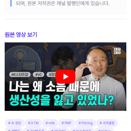
원본 영상 보기
#
Ai 펀딩
#
GTM
#
mlb
#
PMF
#
Pricing
#
가격결정