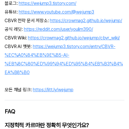
블로그:
https://wejump3.tistory.com/
유튜브:
https://www.youtube.com/@wejump3
CBVR 전략 문서 저장소:
https://crowmag2.github.io/wejump/
공식 레딧:
https://reddit.com/user/youlim390/
CBVR Wiki:
https://crowmag2.github.io/wejump/cbvr_wiki/
CBVR AI 챗봇:
https://wejump3.tistory.com/entry/CBVR-
%EC%A0%84%EB%9E%B5-AI-
%EB%8C%80%ED%99%94%ED%95%B4%EB%B3%B4%
EA%B8%B0
모든 채널 링크:
https://litt.ly/wejump
FAQ
지정학적 카르마란 정확히 무엇인가요?