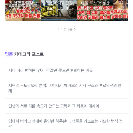
적 약점'을 깨부순
"안전하다고 했잖
테일 리스크: 분산
국가 부
78,953억 매출
아요" : UN 에 버
투자의 배신 (가우
도달 | 
전망: 붉은사막은
려진 사람들
시안 코플라 함수
경
어떻게 체질을 바
의 배신)
꿨나?
이전
다음
인문
카테고리 포스트
시대 따라 변하는 '인기 직업'만 쫓으면 후회하는 이유
지브리 스토리텔링 분석: 미야자키 하야오의 서사 구조와 프로덕션의 한
계
인생의 서로 다른 속도가 만드는 고독과 그 위로에 대하여
입마저 버리고 연애에 올인한 하루살이, 생존을 거스르는 기묘한 번식 전
략