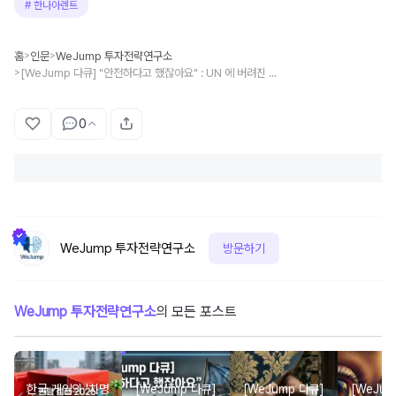
#
한나아렌트
홈
인문
WeJump 투자전략연구소
>
>
[WeJump 다큐] "안전하다고 했잖아요" : UN 에 버려진 사람들
>
0
WeJump 투자전략연구소
방문하기
WeJump 투자전략연구소
의 모든 포스트
한국 게임의 '치명
[WeJump 다큐]
[WeJump 다큐]
[WeJum