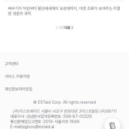
뻐꾸기의 탁란부터 붉은배새매의 모성애까지, 야생 조류가 보여주는 치열
한 생존의 과학
이전
다음
고객센터
서비스 이용약관
개인정보처리방침
© ESTaid Corp. All rights reserved
(주)이스트에이드 서울시 서초구 반포대로 3
이스트빌딩 (우)06711
대표이사 :
김남현
사업자등록번호 :
598-87-00226
통신판매업신고번호 :
2019-서울서초-1649
E-mail)
egloos@estaid.ai