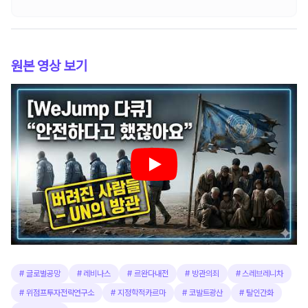
원본 영상 보기
#
글로벌공망
#
레비나스
#
르완다내전
#
방관의죄
#
스레브레니차
#
위점프투자전략연구소
#
지정학적카르마
#
코발트광산
#
탈인간화