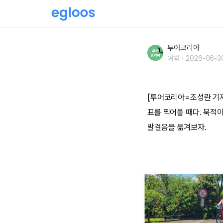
남들 다 가는 타이베이가 지겹다면?..느린 걸음으
투어코리아
로 트립’
여행
2026-06-30
[투어코리아=조성란 기자
표를 찍어볼 때다. 북적
발걸음을 옮겨보자.