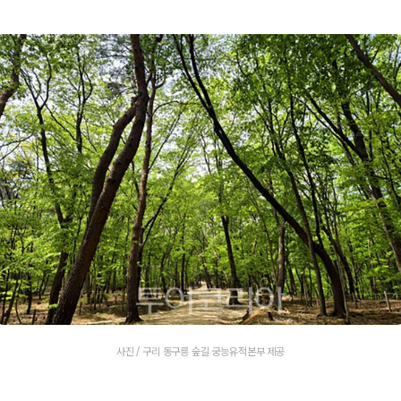
사진 / 구리 동구릉 숲길 궁능유적본부 제공