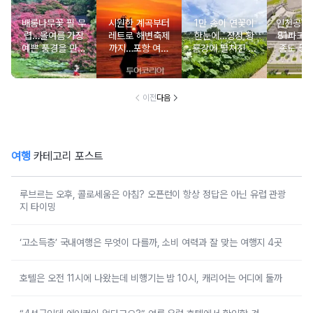
배롱나무꽃 필 무
시원한 계곡부터
1만 송이 연꽃이
인천공항 앞
렵…올여름 가장
레트로 해변축제
한눈에…장성 황
81파크'
예쁜 풍경을 만나
까지…포항 여름
룡강에 펼쳐진 여
종도 5성
는 여행
여행 완전정복
름 수채화
트와 체
시
이전
다음
여행
카테고리 포스트
루브르는 오후, 콜로세움은 아침? 오픈런이 항상 정답은 아닌 유럽 관광
지 타이밍
‘고소득층’ 국내여행은 무엇이 다를까, 소비 여력과 잘 맞는 여행지 4곳
호텔은 오전 11시에 나왔는데 비행기는 밤 10시, 캐리어는 어디에 둘까