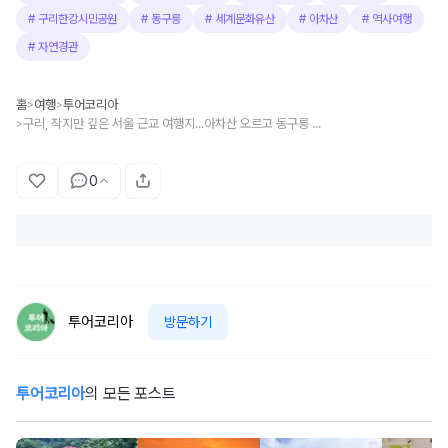
#
구리한강시민공원
#
동구릉
#
세계문화유산
#
아차산
#
역사여행
#
자연경관
홈
여행
투어코리아
>
>
구리, 작지만 깊은 서울 근교 여행지...아차산 오르고 동구릉 걷고 한강뷰까지
>
0
투어코리아
방문하기
투어코리아
의 모든 포스트