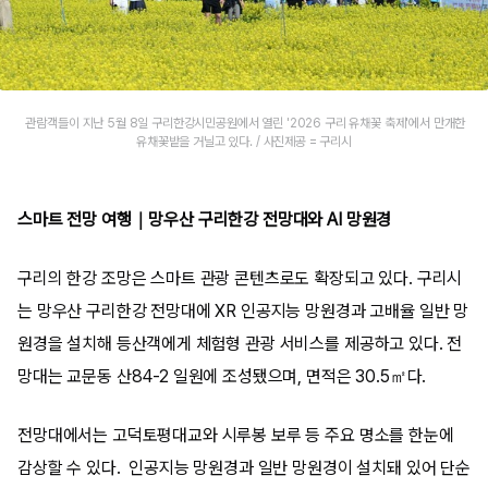
관람객들이 지난 5월 8일 구리한강시민공원에서 열린 '2026 구리 유채꽃 축제'에서 만개한
유채꽃밭을 거닐고 있다. / 사진제공 = 구리시
스마트 전망 여행｜망우산 구리한강 전망대와 AI 망원경
구리의 한강 조망은 스마트 관광 콘텐츠로도 확장되고 있다. 구리시
는 망우산 구리한강 전망대에 XR 인공지능 망원경과 고배율 일반 망
원경을 설치해 등산객에게 체험형 관광 서비스를 제공하고 있다. 전
망대는 교문동 산84-2 일원에 조성됐으며, 면적은 30.5㎡다.
전망대에서는 고덕토평대교와 시루봉 보루 등 주요 명소를 한눈에
감상할 수 있다. 인공지능 망원경과 일반 망원경이 설치돼 있어 단순