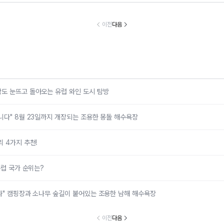
국인 관광객 늘
청송 가볼 만한
40도 웃도는 폭염
“이번 주말 홍
 ‘호스텔’ 뜬다…
곳, 주왕산 용연폭
피해 어디로?…계
재밌다”…홍천
야놀자파트너스,
포와 얼음골 힐링
곡·숲·정원 따라
부터 야간 정
이전
다음
스테이 아리재’ 4
코스
떠나는 음성 여름
지 ‘하루가 부
곳 출점
여행
도 눈뜨고 돌아오는 유럽 와인 도시 탐방
니다" 8월 23일까지 개장되는 조용한 몽돌 해수욕장
 4가지 추천!
유럽 국가 순위는?
다" 캠핑장과 소나무 숲길이 붙어있는 조용한 남해 해수욕장
이전
다음