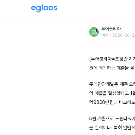
제주 드림타워, 중동 불안·고유가에도 월매출 650
투어코리아
比 16.1% 증가
여행
2026-06-02
[투어코리아=조성란 기자
원에 육박하는 매출을 올
롯데관광개발은 제주 드림
의 매출을 달성했다고 1일
억9800만원과 비교해도 
5월 기준으로 드림타워가
는 실적이다. 특히 일반적