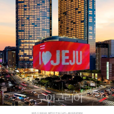
제주 드림타워 복합리조트/사진-롯데관광개발