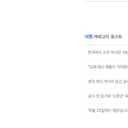
송훈 셰프와 동문
외
시장 장보고 ‘몸국’
자
만들어요!… 13일
‘제주미행’ 특별회
‘
차 운영
여행
카테고리 포스트
한국에서 소주 마시던 사람
"모래 대신 몽돌이 가득합
영국 흑인 역사가 담긴 요리
음식 맛 없기로 ‘소문난’ 
"8월 23일까지 개장입니