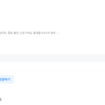
제주 드림타워, 중동 불안·고유가에도 월매출 650억 육박 ‘올해 최고’...전년 동월 比 16.1% 증가
방문하기
트