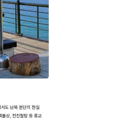
에서도 남북 분단의 현실
륵불상, 전진철탑 등 종교