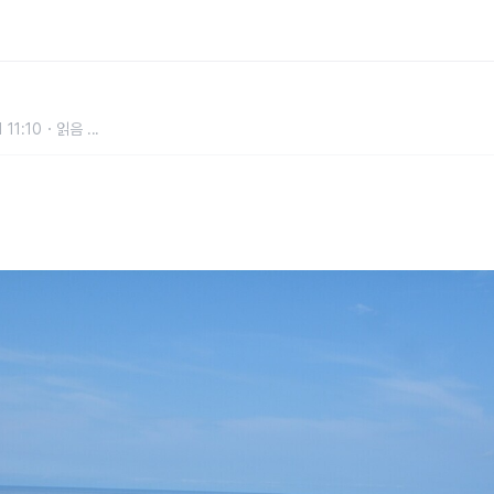
에서 만나는 최북단 사색 여행
 11:10
읽음
...