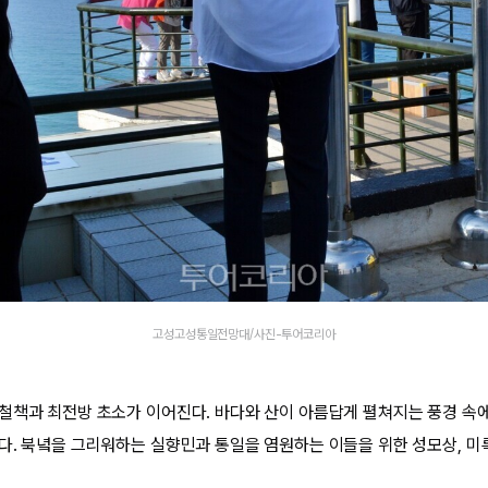
고성고성통일전망대/사진-투어코리아
철책과 최전방 초소가 이어진다. 바다와 산이 아름답게 펼쳐지는 풍경 속
다. 북녘을 그리워하는 실향민과 통일을 염원하는 이들을 위한 성모상, 미