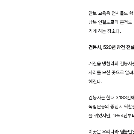
안보 교육용 전시물도 함께
남북 연결도로의 흔적도 
기게 하는 장소다.
건봉사, 520년 창건 
거진읍 냉천리의 건봉사는
사리를 모신 곳으로 알려
해진다.
건봉사는 한때 3,183
독립운동의 중심지 역할을
을 겪었지만, 1994년
이곳은 우리나라 염불만일