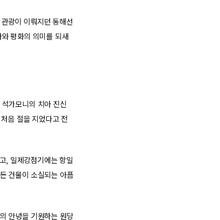
로 관광이 이뤄지던 동해선
사와 평화의 의미를 되새
 석가모니의 치아 진신
 처음 절을 지었다고 전
했고, 일제강점기에는 항일
든 건물이 소실되는 아픔
의 안녕을 기원하는 원당