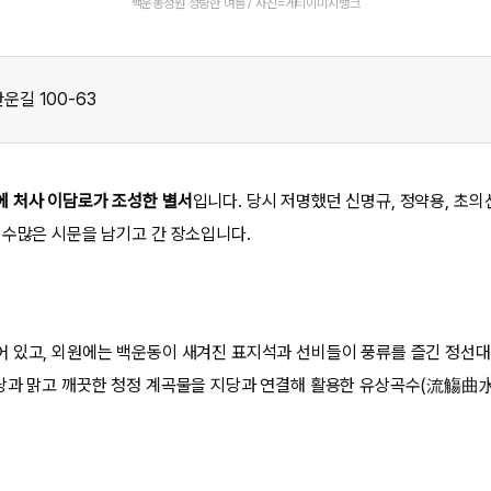
백운동정원 청량한 여름 / 사진=게티이미지뱅크
운길 100-63
에 처사 이담로가 조성한 별서
입니다. 당시 저명했던 신명규, 정약용, 초의
 수많은 시문을 남기고 간 장소입니다.
 있고, 외원에는 백운동이 새겨진 표지석과 선비들이 풍류를 즐긴 정선대
당과 맑고 깨끗한 청정 계곡물을 지당과 연결해 활용한 유상곡수(流觴曲水)