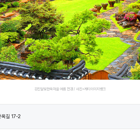
강진달빛한옥마을 여름 전경 / 사진=게티이미지뱅크
옥길 17-2