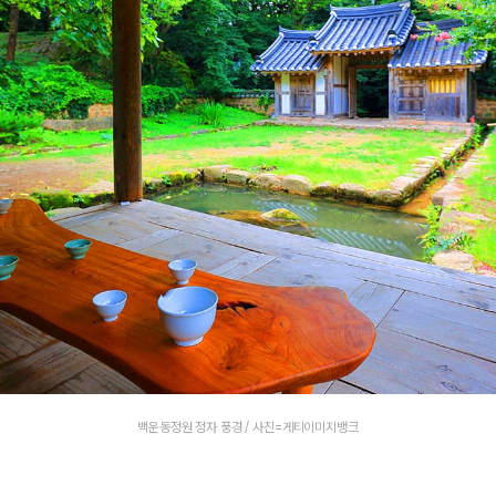
백운동정원 정자 풍경 / 사진=게티이미지뱅크