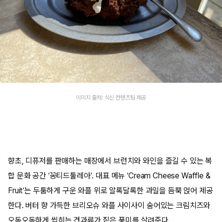
이미지 출처: 식신 컨텐츠팀 제공
향초, 디퓨저를 판매하는 매장에서 브런치와 와인을 즐길 수 있는 복
합 문화 공간 ‘꽁티드툴레아’. 대표 메뉴 ‘Cream Cheese Waffle &
Fruit’는 두툼하게 구운 와플 위로 알록달록한 과일을 듬뿍 얹어 제공
한다. 버터 향 가득한 브리오슈 와플 사이사이 숨어있는 크림치즈와
오독오독하게 씹히는 견과류가 짙은 풍미를 살려준다.