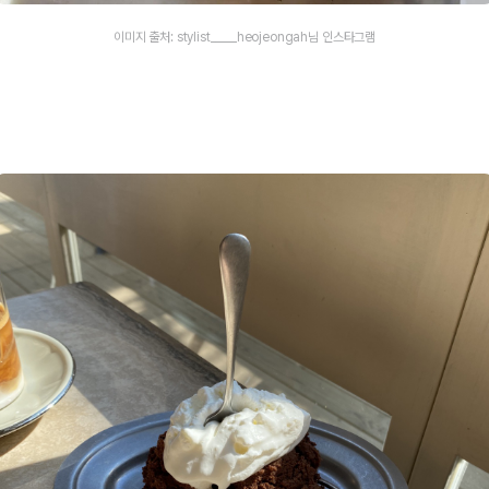
이미지 출처: stylist_____heojeongah님 인스타그램