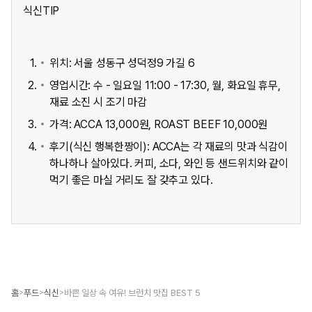
식신TIP
위치: 서울 성동구 성덕정9 가길 6​
영업시간: 수 - 일요일 11:00 - 17:30, 월, 화요일 휴무,
재료 소진 시 조기 마감
가격: ACCA 13,000원, ROAST BEEF 10,000원
후기(식신 행복한짱이): ACCA는 각 재료의 맛과 식감이
하나하나 살아있다. 커피, 소다, 와인 등 샌드위치와 같이
먹기 좋은 마실 거리도 잘 갖추고 있다.
홈
푸드
식신
바쁜 일상 속 여유! 브런치 맛집 BEST 5
>
>
>