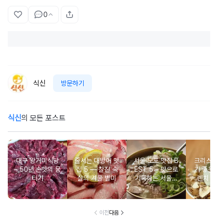
0
식신
방문하기
식신
의 모든 포스트
대구 왕거미식당
줄서는 대방어 맛
서울 노포 맛집 B
크리스마
– 50년 손맛의 뭉
집 5 ― 찰진 속
EST 5 – 맛으로
기 좋은 
티기
살의 겨울 별미
기록하는 서울의
렌치 BE
시간
이전
다음