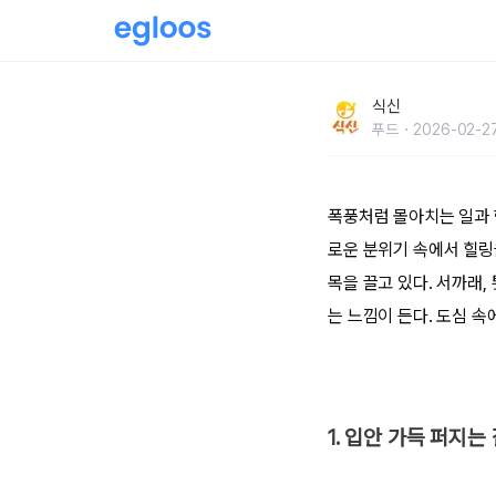
도심 속 고즈넉한 정취! 서울 한옥 카페 5곳
식신
푸드
2026-02-27
폭풍처럼 몰아치는 일과 
로운 분위기 속에서 힐링
목을 끌고 있다. 서까래,
는 느낌이 든다. 도심 속
1. 입안 가득 퍼지는