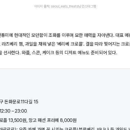
이미지 출처: seoul_eats_treats님 인스타그램
 전통미에 현대적인 모던함이 조화를 이루며 묘한 매력을 자아낸다. 대표 
 라즈베리 잼, 과일을 채워 넣은 ‘베리베 크로플’. 결을 따라 찢어지는 크
 선사한다. 와플, 스콘, 케이크 등의 디저트 메뉴도 준비되어 있다.
구 돈화문로11다길 15​
:30 – 23:00
로플 13,500원, 망고 패션 프라페 8,000원
아르르르): 요즘 카페 가면 꼭 시키는 크로플! 블루베리, 바나나 등 과일도