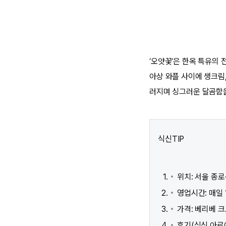
‘오얏꽃’은 한옥 특유의
아상 와플 사이에 생크림,
러지며 싱그러운 달곰함을
식신TIP
위치: 서울 종로
영업시간: 매일 12
가격: 베리베 크
후기(식신 아르