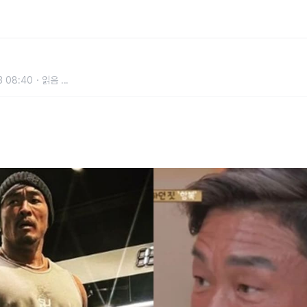
훈이 직접 밝힌 '스테로이드 논란' 입
3 08:40
읽음
...