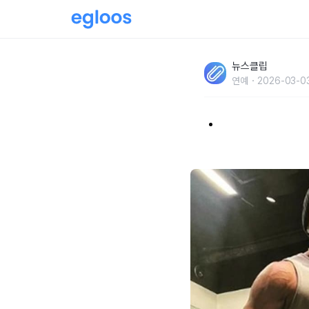
"나이에 비해 좋은 몸이라.." '올해 49세' 추성
뉴스클립
장
연예
2026-03-0