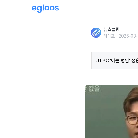
"메이저리그에 비슷한 선수있다.." 일타강사 
뉴스클립
라이프
2026-03-
JTBC '아는 형님' 