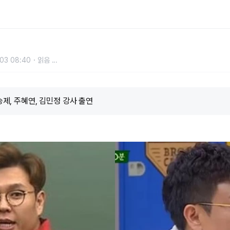
정승제가 밝힌 어마어마한 연봉 수준
03 08:40
읽음
...
정승제, 주혜연, 김민정 강사 출연