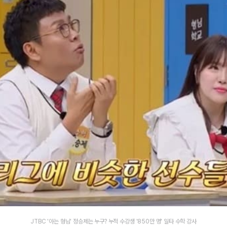
JTBC '아는 형님' 정승제는 누구? 누적 수강생 '850만 명' 일타 수학 강사