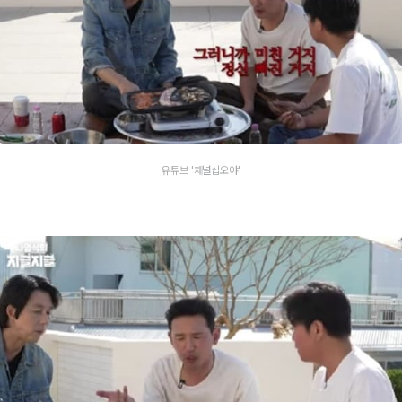
유튜브 '채널십오야'