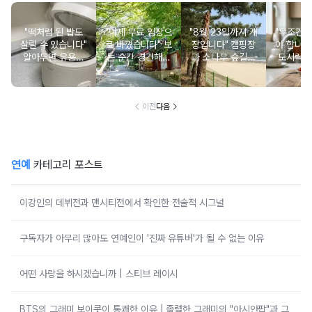
"떡처럼 된 밥도
"이제 무료 입장으
"8월 23일까지 개
"무조건 
살릴 수 있습니다"
로 바꼈습니다" 보
장입니다" 캠핑장
야 합니다
알아두면 유용한
는 순간 경건해지
과 소나무 숲길이
도시락에
물 많은 진 밥 살
고 마음이 편안해
붙어있는 조용한
마토 꼭
리는 방법
지는 사찰 여행지
남해 해수욕장
넣으면 
이전
다음
연예
카테고리 포스트
이강인의 데뷔전과 맨시티전에서 확인한 전술적 시그널
구독자가 아무리 많아도 연예인이 '진짜 유튜버'가 될 수 없는 이유
어떤 사랑을 하시겠습니까 | 스티브 레이시
BTS의 그래미 보이콧이 통쾌한 이유 | 졸렬한 그래미의 "아시안팝"과 그