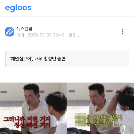
"정신 빠진 거다.." 배우 황정민이 데뷔 초 대학교 진학 포
기하고 빚더미에 앉았던 이유
뉴스클립
연예
2026-03-03 08:40
읽음
...
'채널십오야', 배우 황정민 출연