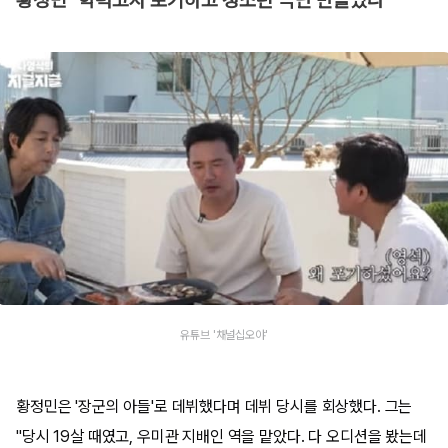
황정민 "학력고사 포기하고 청소년 극단 만들었다"
유튜브 '채널십오야'
황정민은 '장군의 아들'로 데뷔했다며 데뷔 당시를 회상했다. 그는
"당시 19살 때였고, 우미관 지배인 역을 맡았다. 다 오디션을 봤는데