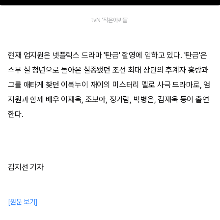
tvN '작은아씨들'
현재 엄지원은 넷플릭스 드라마 '탄금' 촬영에 임하고 있다. '탄금'은
스무 살 청년으로 돌아온 실종됐던 조선 최대 상단의 후계자 홍랑과
그를 애타게 찾던 이복누이 재이의 미스터리 멜로 사극 드라마로, 엄
지원과 함께 배우 이재욱, 조보아, 정가람, 박병은, 김재욱 등이 출연
한다.
김지선 기자
[원문 보기]