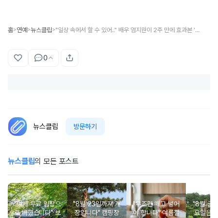
홈
연예
뉴스클립
"일상 속에서 할 수 있어.." 배우 엄지원이 2주 만에 효과본 '몸매 관리 꿀팁' 놀라운 방법
>
>
>
0
뉴스클립
방문하기
뉴스클립
의 모든 포스트
"이제 무료 입장으
"8월 23일까지 개
"무조건 떼고 넣어
"8월 금
로 바꼈습니다" 보
장입니다" 캠핑장
야 합니다" 여름철
요일은 