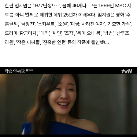
한편 엄지원은 1977년생으로, 올해 46세다. 그는 1999년 MBC 시
트콤 '아니 벌써'로 데뷔한 데뷔 25년차 여배우다. 엄지원은 영화 '주
홍글씨', '극장전', '스카우트', '소원', '미씽: 사라진 여자', '기묘한 가족',
드라마 '황금마차', '매직', '싸인', '조작', '봄이 오나 봄', '방법', '산후조
리원', '작은 아씨들', '잔혹한 인턴' 등의 작품에 출연했다.