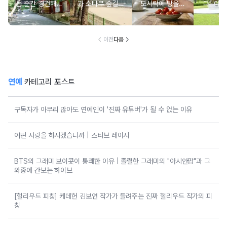
는 순간 경건해지
과 소나무 숲길이
도시락에 방울토
다" 이번
고 마음이 편안해
붙어있는 조용한
마토 꼭지 그대로
무료로 
지는 사찰 여행지
남해 해수욕장
넣으면 생기는 일
한 의미 
이전
다음
연예
카테고리 포스트
구독자가 아무리 많아도 연예인이 '진짜 유튜버'가 될 수 없는 이유
어떤 사랑을 하시겠습니까 | 스티브 레이시
BTS의 그래미 보이콧이 통쾌한 이유 | 졸렬한 그래미의 "아시안팝"과 그
와중에 간보는 하이브
[헐리우드 피칭] 케데헌 김보연 작가가 들려주는 진짜 헐리우드 작가의 피
칭