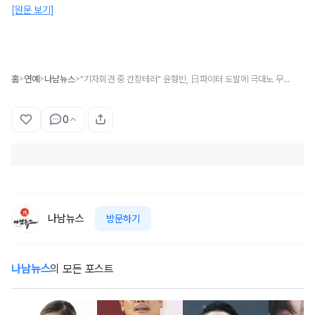
[원문 보기]
홈
연예
나남뉴스
"기자회견 중 간장테러" 윤형빈, 日파이터 도발에 극대노 무슨 일?
>
>
>
0
나남뉴스
방문하기
나남뉴스
의 모든 포스트