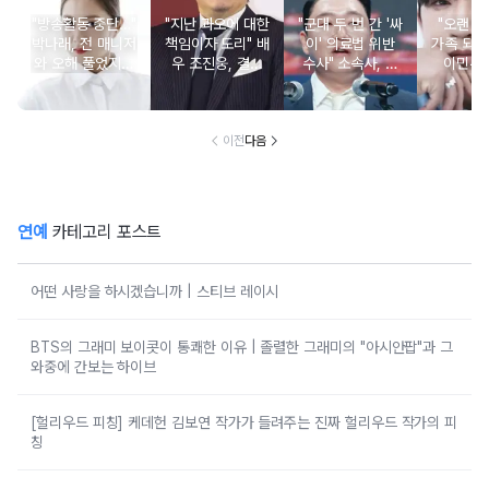
"방송활동 중단…"
"지난 과오에 대한
"군대 두 번 간 '싸
"오랜 인
박나래, 전 매니저
책임이자 도리" 배
이' 의료법 위반
가족 되기
와 오해 풀었지만
우 조진웅, 결국
수사" 소속사, 수
이민우
불찰 반성
은퇴 선언
면제 대리수령 불
찰...
이전
다음
연예
카테고리 포스트
어떤 사랑을 하시겠습니까 | 스티브 레이시
BTS의 그래미 보이콧이 통쾌한 이유 | 졸렬한 그래미의 "아시안팝"과 그
와중에 간보는 하이브
[헐리우드 피칭] 케데헌 김보연 작가가 들려주는 진짜 헐리우드 작가의 피
칭