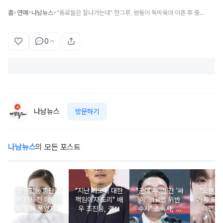
홈
연예
나남뉴스
"동료들은 잘나가는데" 한그루, 쌍둥이 독박육아 이혼 후 충격 근황 공개
>
>
>
0
나남뉴스
방문하기
나남뉴스
의 모든 포스트
"방송활동 중단…"
"지난 과오에 대한
"군대 두 번 간 '싸
"오랜 인
박나래, 전 매니저
책임이자 도리" 배
이' 의료법 위반
가족 되기
와 오해 풀었지만
우 조진웅, 결국
수사" 소속사, 수
이민우
불찰 반성
은퇴 선언
면제 대리수령 불