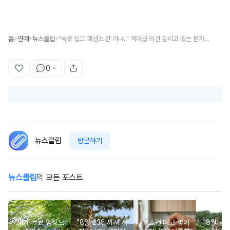
홈
연예
뉴스클립
"속옷 입고 패션쇼 간 거냐.." 역대급 의견 갈리고 있는 문가영 '전신 란제리' 드레스 비주얼
>
>
>
0
뉴스클립
방문하기
뉴스클립
의 모든 포스트
"이제 무료 입장으
"8월 23일까지 개
"무조건 떼고 넣어
"8월 금