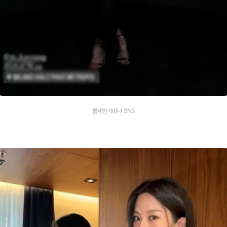
돌체앤가바나 SNS