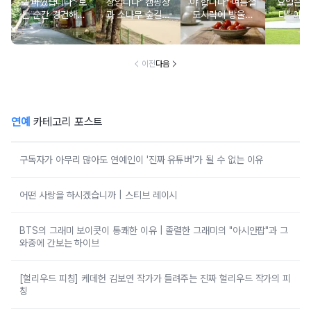
로 바꼈습니다" 보
장입니다" 캠핑장
야 합니다" 여름철
요일은 
는 순간 경건해지
과 소나무 숲길이
도시락에 방울토
다" 이번
고 마음이 편안해
붙어있는 조용한
마토 꼭지 그대로
무료로 
지는 사찰 여행지
남해 해수욕장
넣으면 생기는 일
한 의미 
이전
다음
연예
카테고리 포스트
구독자가 아무리 많아도 연예인이 '진짜 유튜버'가 될 수 없는 이유
어떤 사랑을 하시겠습니까 | 스티브 레이시
BTS의 그래미 보이콧이 통쾌한 이유 | 졸렬한 그래미의 "아시안팝"과 그
와중에 간보는 하이브
[헐리우드 피칭] 케데헌 김보연 작가가 들려주는 진짜 헐리우드 작가의 피
칭