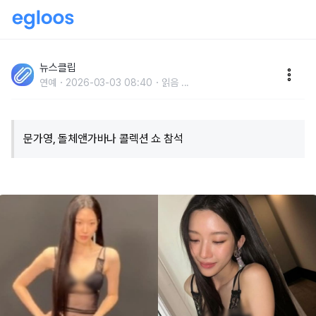
"속옷 입고 패션쇼 간 거냐.." 역대급 의견 갈리고 있는 문
가영 '전신 란제리' 드레스 비주얼
뉴스클립
연예
2026-03-03 08:40
읽음
...
문가영, 돌체앤가바나 콜렉션 쇼 참석