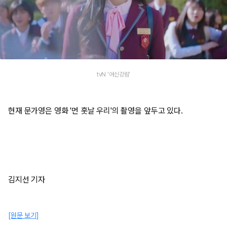
tvN '여신강림'
현재 문가영은 영화 '먼 훗날 우리'의 촬영을 앞두고 있다.
김지선 기자
[원문 보기]