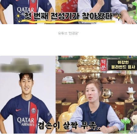
유튜브 '천광궁'