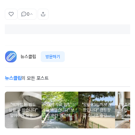
0
뉴스클립
방문하기
뉴스클립
의 모든 포스트
"떡처럼 된 밥도
"이제 무료 입장으
"8월 23일까지 개
"무조건 
살릴 수 있습니다"
로 바꼈습니다" 보
장입니다" 캠핑장
야 합니다
알아두면 유용한
는 순간 경건해지
과 소나무 숲길이
도시락에
물 많은 진 밥 살
고 마음이 편안해
붙어있는 조용한
마토 꼭
리는 방법
지는 사찰 여행지
남해 해수욕장
넣으면 