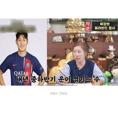
유튜브 '천광궁'