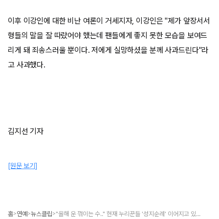
이후 이강인에 대한 비난 여론이 거세지자, 이강인은 "제가 앞장서서
형들의 말을 잘 따랐어야 했는데 팬들에게 좋지 못한 모습을 보여드
리게 돼 죄송스러울 뿐이다. 저에게 실망하셨을 분께 사과드린다"라
고 사과했다.
김지선 기자
[원문 보기]
홈
연예
뉴스클립
"올해 운 꺾이는 수.." 현재 누리꾼들 '성지순례' 이어지고 있는 '5개월 전' 이강인 사주 영상
>
>
>