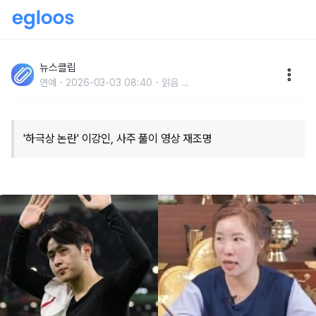
"올해 운 꺾이는 수.." 현재 누리꾼들 '성지순례' 이어지고
있는 '5개월 전' 이강인 사주 영상
뉴스클립
연예
2026-03-03 08:40
읽음
...
'하극상 논란' 이강인, 사주 풀이 영상 재조명