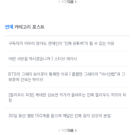
이전
다음
연예
카테고리 포스트
구독자가 아무리 많아도 연예인이 '진짜 유튜버'가 될 수 없는 이유
어떤 사랑을 하시겠습니까 | 스티브 레이시
BTS의 그래미 보이콧이 통쾌한 이유 | 졸렬한 그래미의 "아시안팝"과 그
와중에 간보는 하이브
[헐리우드 피칭] 케데헌 김보연 작가가 들려주는 진짜 헐리우드 작가의 피
칭
30일 동안 앨범 150개를 들으며 깨달은 진짜 음악 감상의 본질
이전
다음