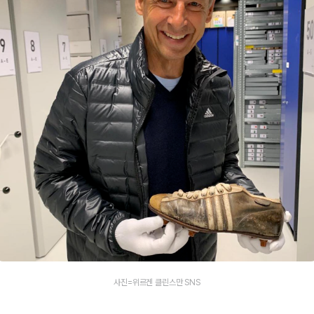
사진=위르겐 클린스만 SNS