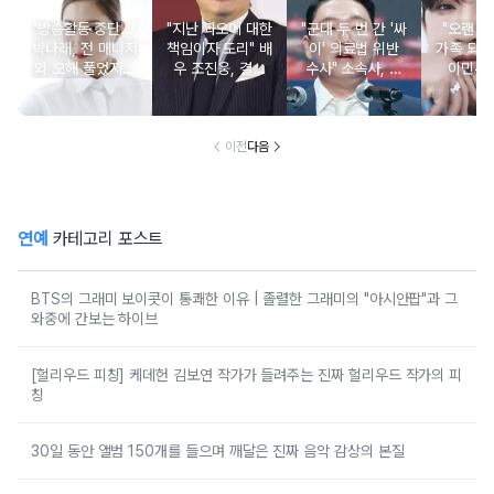
"방송활동 중단…"
"지난 과오에 대한
"군대 두 번 간 '싸
"오랜 인
박나래, 전 매니저
책임이자 도리" 배
이' 의료법 위반
가족 되기
와 오해 풀었지만
우 조진웅, 결국
수사" 소속사, 수
이민우
불찰 반성
은퇴 선언
면제 대리수령 불
찰...
이전
다음
연예
카테고리 포스트
BTS의 그래미 보이콧이 통쾌한 이유 | 졸렬한 그래미의 "아시안팝"과 그
와중에 간보는 하이브
[헐리우드 피칭] 케데헌 김보연 작가가 들려주는 진짜 헐리우드 작가의 피
칭
30일 동안 앨범 150개를 들으며 깨달은 진짜 음악 감상의 본질