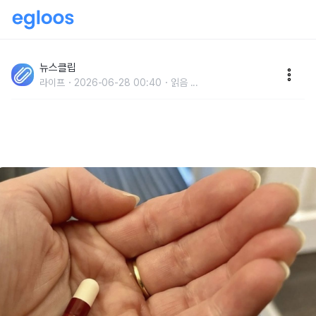
'속 더부룩할 때 있었는데, 정말 체중 늘어날까요..?' 소화
제 많이 먹으면 살 찐다는 이야기의 '진짜 정답'
뉴스클립
라이프
2026-06-28 00:40
읽음
...