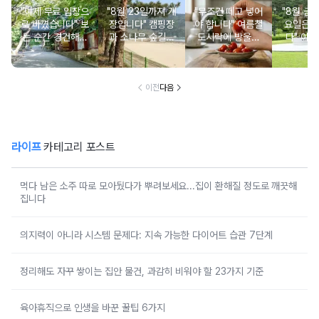
"이제 무료 입장으
"8월 23일까지 개
"무조건 떼고 넣어
"8월 금
로 바꼈습니다" 보
장입니다" 캠핑장
야 합니다" 여름철
요일은 
는 순간 경건해지
과 소나무 숲길이
도시락에 방울토
다" 이번
고 마음이 편안해
붙어있는 조용한
마토 꼭지 그대로
무료로 
지는 사찰 여행지
남해 해수욕장
넣으면 생기는 일
한 의미 
이전
다음
라이프
카테고리 포스트
먹다 남은 소주 따로 모아뒀다가 뿌려보세요...집이 환해질 정도로 깨끗해
집니다
의지력이 아니라 시스템 문제다: 지속 가능한 다이어트 습관 7단계
정리해도 자꾸 쌓이는 집안 물건, 과감히 비워야 할 23가지 기준
육아휴직으로 인생을 바꾼 꿀팁 6가지