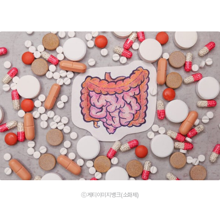
ⓒ게티이미지뱅크(소화제)