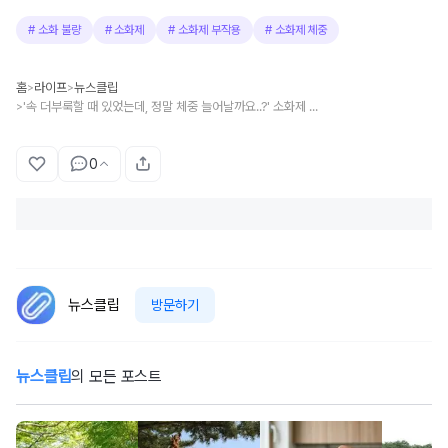
#
소화 불량
#
소화제
#
소화제 부작용
#
소화제 체중
홈
라이프
뉴스클립
>
>
'속 더부룩할 때 있었는데, 정말 체중 늘어날까요..?' 소화제 많이 먹으면 살 찐다는 이야기의 '진짜 정답'
>
0
뉴스클립
방문하기
뉴스클립
의 모든 포스트