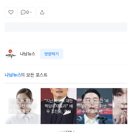
0
나남뉴스
방문하기
나남뉴스
의 모든 포스트
"방송활동 중단…"
"지난 과오에 대한
"군대 두 번 간 '싸
"오랜 인
박나래, 전 매니저
책임이자 도리" 배
이' 의료법 위반
가족 되기
와 오해 풀었지만
우 조진웅, 결국
수사" 소속사, 수
이민우
불찰 반성
은퇴 선언
면제 대리수령 불
찰...