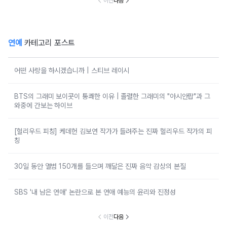
이전
다음
연예
카테고리 포스트
어떤 사랑을 하시겠습니까 | 스티브 레이시
BTS의 그래미 보이콧이 통쾌한 이유 | 졸렬한 그래미의 "아시안팝"과 그
와중에 간보는 하이브
[헐리우드 피칭] 케데헌 김보연 작가가 들려주는 진짜 헐리우드 작가의 피
칭
30일 동안 앨범 150개를 들으며 깨달은 진짜 음악 감상의 본질
SBS '내 남은 연애' 논란으로 본 연애 예능의 윤리와 진정성
이전
다음