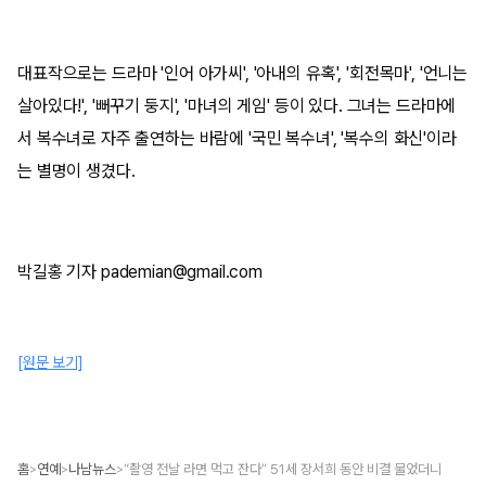
대표작으로는 드라마 '인어 아가씨', '아내의 유혹', '회전목마', '언니는
살아있다!', '뻐꾸기 둥지', '마녀의 게임' 등이 있다. 그녀는 드라마에
서 복수녀로 자주 출연하는 바람에 '국민 복수녀', '복수의 화신'이라
는 별명이 생겼다.
박길홍 기자 pademian@gmail.com
[원문 보기]
홈
연예
나남뉴스
“촬영 전날 라면 먹고 잔다” 51세 장서희 동안 비결 물었더니
>
>
>