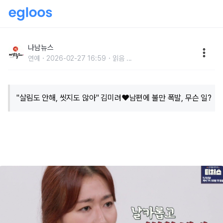
"살림도 안해, 씻지도 않아" 김미려♥남편에 불만 폭발,
무슨 일?
나남뉴스
연예
2026-02-27 16:59
읽음
...
"살림도 안해, 씻지도 않아" 김미려♥남편에 불만 폭발, 무슨 일?