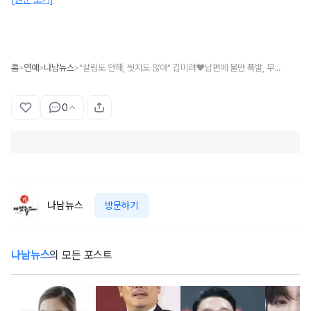
홈
연예
나남뉴스
"살림도 안해, 씻지도 않아" 김미려♥남편에 불만 폭발, 무슨 일?
>
>
>
0
나남뉴스
방문하기
나남뉴스
의 모든 포스트