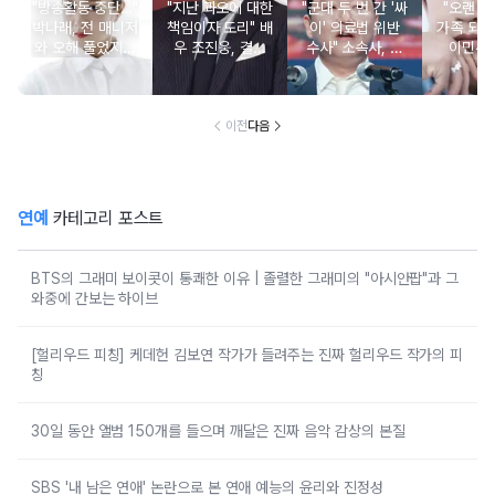
"방송활동 중단…"
"지난 과오에 대한
"군대 두 번 간 '싸
"오랜 인
박나래, 전 매니저
책임이자 도리" 배
이' 의료법 위반
가족 되기
와 오해 풀었지만
우 조진웅, 결국
수사" 소속사, 수
이민우
불찰 반성
은퇴 선언
면제 대리수령 불
찰...
이전
다음
연예
카테고리 포스트
BTS의 그래미 보이콧이 통쾌한 이유 | 졸렬한 그래미의 "아시안팝"과 그
와중에 간보는 하이브
[헐리우드 피칭] 케데헌 김보연 작가가 들려주는 진짜 헐리우드 작가의 피
칭
30일 동안 앨범 150개를 들으며 깨달은 진짜 음악 감상의 본질
SBS '내 남은 연애' 논란으로 본 연애 예능의 윤리와 진정성