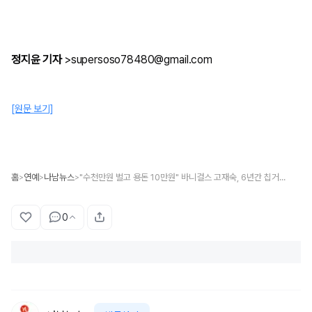
정지윤 기자
>supersoso78480@gmail.com
[원문 보기]
홈
연예
나남뉴스
"수천만원 벌고 용돈 10만원" 바니걸스 고재숙, 6년간 칩거한 이유는?
>
>
>
0