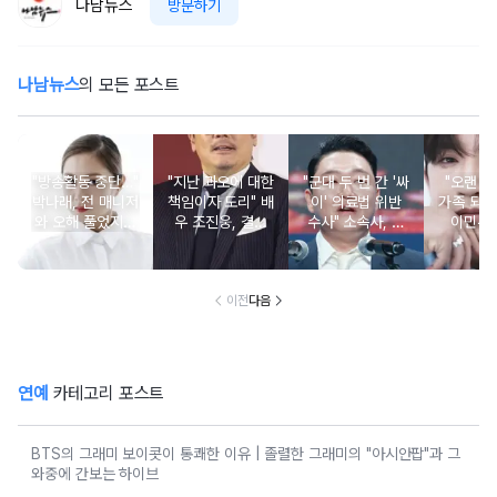
나남뉴스
방문하기
나남뉴스
의 모든 포스트
"방송활동 중단…"
"지난 과오에 대한
"군대 두 번 간 '싸
"오랜 인
박나래, 전 매니저
책임이자 도리" 배
이' 의료법 위반
가족 되기
와 오해 풀었지만
우 조진웅, 결국
수사" 소속사, 수
이민우
불찰 반성
은퇴 선언
면제 대리수령 불
찰...
이전
다음
연예
카테고리 포스트
BTS의 그래미 보이콧이 통쾌한 이유 | 졸렬한 그래미의 "아시안팝"과 그
와중에 간보는 하이브