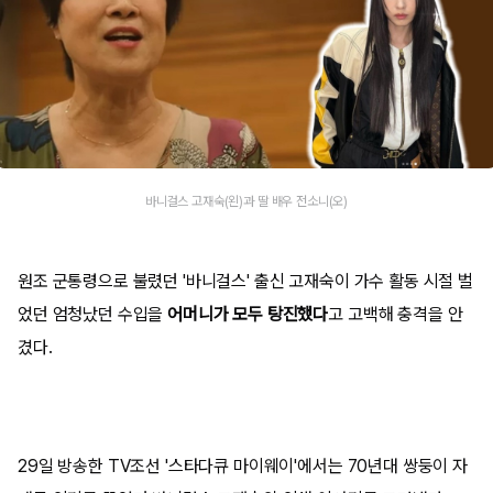
바니걸스 고재숙(왼)과 딸 배우 전소니(오)
원조 군통령으로 불렸던 '바니걸스' 출신 고재숙이 가수 활동 시절 벌
었던 엄청났던 수입을
어머니가 모두 탕진했다
고 고백해 충격을 안
겼다.
29일 방송한 TV조선 '스타다큐 마이웨이'에서는 70년대 쌍둥이 자