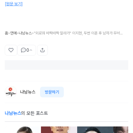
[원문 보기]
홈
연예
나남뉴스
"외로워 바짝바짝 말라가" 이지현, 두번 이혼 후 남자가 무서워진 이유
>
>
>
0
나남뉴스
방문하기
나남뉴스
의 모든 포스트