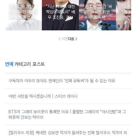
"방송활동 중단…"
"지난 과오에 대한
"군대 두 번 간 '싸
"오랜 인
박나래, 전 매니저
책임이자 도리" 배
이' 의료법 위반
가족 되기
와 오해 풀었지만
우 조진웅, 결국
수사" 소속사, 수
이민우
불찰 반성
은퇴 선언
면제 대리수령 불
찰...
이전
다음
연예
카테고리 포스트
구독자가 아무리 많아도 연예인이 '진짜 유튜버'가 될 수 없는 이유
어떤 사랑을 하시겠습니까 | 스티브 레이시
BTS의 그래미 보이콧이 통쾌한 이유 | 졸렬한 그래미의 "아시안팝"과 그
와중에 간보는 하이브
[헐리우드 피칭] 케데헌 김보연 작가가 들려주는 진짜 헐리우드 작가의 피