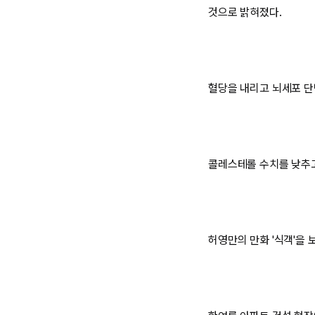
것으로 밝혀졌다.
혈당을 내리고 뇌세포 단
콜레스테롤 수치를 낮추고
허영만의 만화 '식객'을