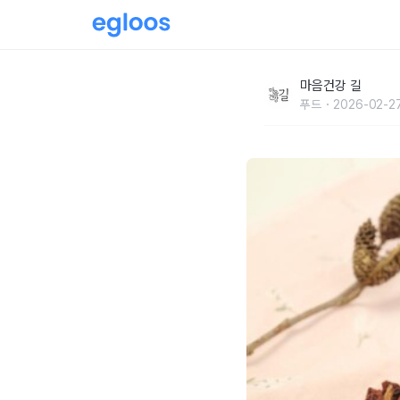
정력제, 당뇨ㆍ불임 치료제로도 탁월
마음건강 길
푸드
2026-02-2