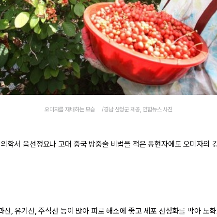
오미자를 재배하는 모습 /경남 산청군 제공, 연합뉴스 사진
 의학서 음선정요나 고대 중국 방중술 비법을 적은 동현자에도 오미자의 
과산, 유기산, 주석산 등이 많아 피로 해소에 좋고 세포 산성화를 막아 노