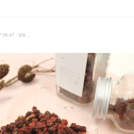
7 08:47
읽음
...