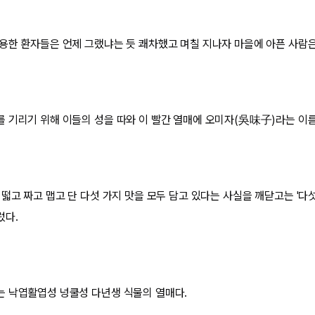
용한 환자들은 언제 그랬냐는 듯 쾌차했고 며칠 지나자 마을에 아픈 사람은 
 기리기 위해 이들의 성을 따와 이 빨간 열매에 오미자(吳味子)라는 이름
떫고 짜고 맵고 단 다섯 가지 맛을 모두 담고 있다는 사실을 깨닫고는 '다
렀다.
 낙엽활엽성 넝쿨성 다년생 식물의 열매다.